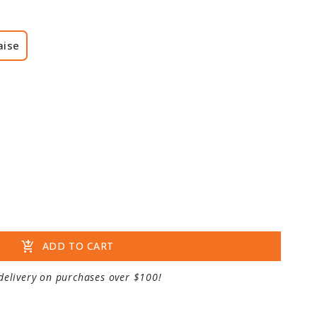
aise
add_shopping_cart
ADD TO CART
delivery on purchases over $100!