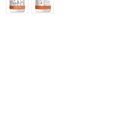
at
Discount