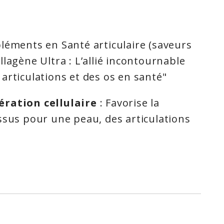
léments en Santé articulaire (saveurs
lagène Ultra : L’allié incontournable
articulations et des os en santé"
ération cellulaire
: Favorise la
ssus pour une peau, des articulations
santé.
bre hormonal
: Contribue à une
e optimale, favorisant le bien-être
 articulaire et musculaire
: Aide à
se des articulations et à favoriser la