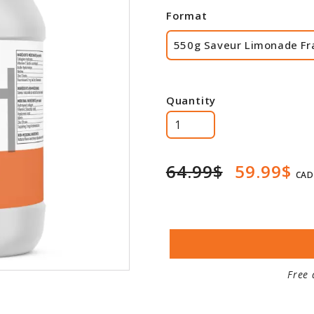
Format
550g Saveur Limonade Fr
Quantity
64.99$
59.99$
CAD
Free 