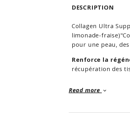
DESCRIPTION
Collagen Ultra Supp
limonade-fraise)"Col
pour une peau, des 
Renforce la régén
récupération des ti
et des os en pleine 
Soutient l’équili
Read more
keyboard_arrow_down
production hormonal
général.
Optimise la santé
maintenir la souples