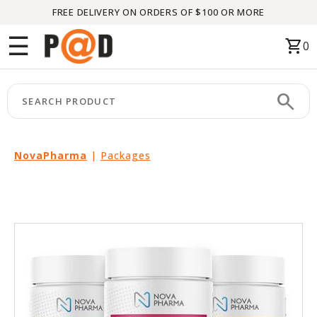
FREE DELIVERY ON ORDERS OF $100 OR MORE
Menu
☰
shopping_cart
0
HOME
search
keyboard_arrow_right
CATEGORIES
keyboard_arrow_right
BRANDS
NovaPharma
|
Packages
keyboard_arrow_right
PACKAGES
FEATURED
THIS
MONTH
LIQUIDATION
PARTNERS