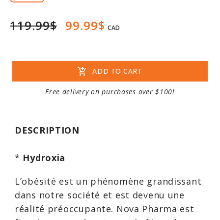
119.99$
99.99$
CAD
add_shopping_cart
ADD TO CART
Free delivery on purchases over $100!
DESCRIPTION
*
Hydroxia
L’obésité est un phénomène grandissant
dans notre société et est devenu une
réalité préoccupante. Nova Pharma est