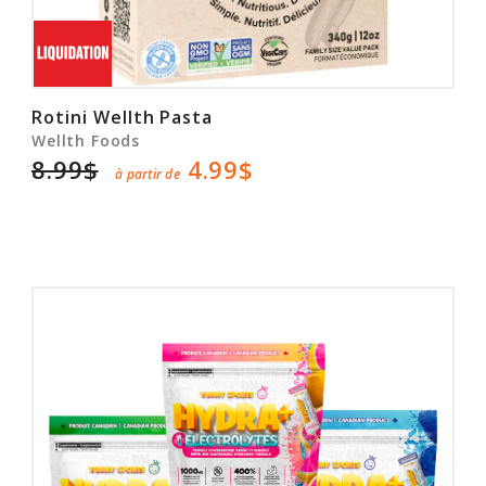
Rotini Wellth Pasta
Wellth Foods
8.99$
4.99$
à partir de