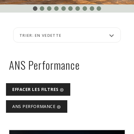
ÉVÉNEMENTS
À
PROPOS
keyboard_arrow_down
TRIER: EN VEDETTE
FAQ
TERMES
ET
ANS Performance
CONDITIONS
NG
EFFACER LES FILTRES
cancel
RA
ANS PERFORMANCE
cancel
©
Protein
à