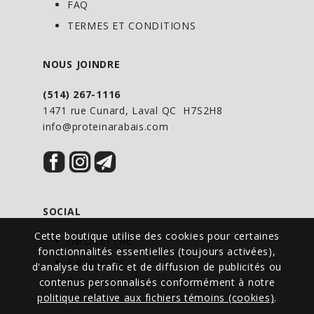
FAQ
TERMES ET CONDITIONS
NOUS JOINDRE
(514) 267-1116
1471 rue Cunard, Laval QC H7S2H8
info@proteinarabais.com
SOCIAL
Cette boutique utilise des cookies pour certaines
INFOLETTRE
fonctionnalités essentielles (toujours activées),
Partenaires
d'analyse du trafic et de diffusion de publicités ou
contenus personnalisés conformément à notre
Événements
politique relative aux fichiers témoins (cookies)
.