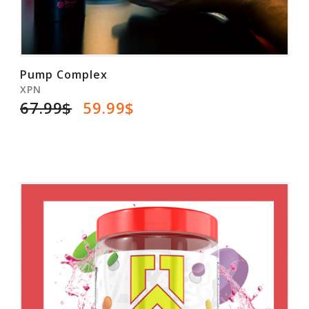
Pump Complex
XPN
67.99$
59.99$