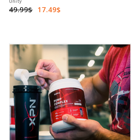
Unity
49.99$
17.49$