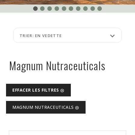
ÉVÉNEMENTS
À
PROPOS
keyboard_arrow_down
TRIER: EN VEDETTE
FAQ
TERMES
ET
Magnum Nutraceuticals
CONDITIONS
NG
EFFACER LES FILTRES
cancel
RA
MAGNUM NUTRACEUTICALS
cancel
©
Protein
à