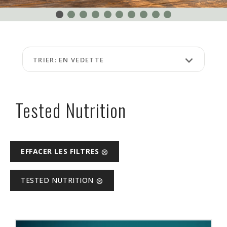
ÉVÉNEMENTS
À
PROPOS
keyboard_arrow_down
TRIER: EN VEDETTE
FAQ
TERMES
ET
Tested Nutrition
CONDITIONS
NG
EFFACER LES FILTRES
cancel
RA
TESTED NUTRITION
cancel
©
Protein
à