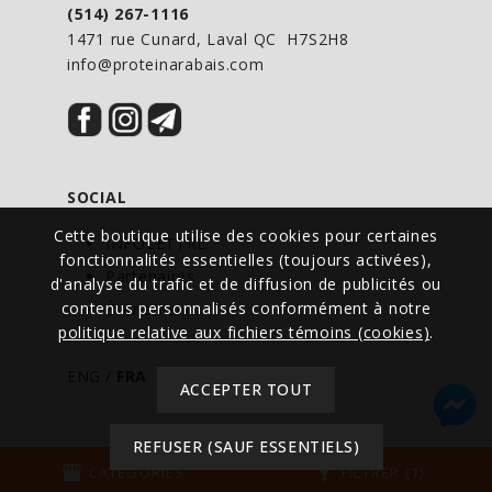
(514) 267-1116
1471 rue Cunard, Laval QC H7S2H8
info@proteinarabais.com
SOCIAL
Cette boutique utilise des cookies pour certaines
INFOLETTRE
fonctionnalités essentielles (toujours activées),
Partenaires
d'analyse du trafic et de diffusion de publicités ou
contenus personnalisés conformément à notre
Événements
politique relative aux fichiers témoins (cookies)
.
ENG
/
FRA
ACCEPTER TOUT
REFUSER (SAUF ESSENTIELS)
© Tous droits réservés - Protein à Rabais - Canada
storefront
filter_alt
CATÉGORIES
FILTRER (1)