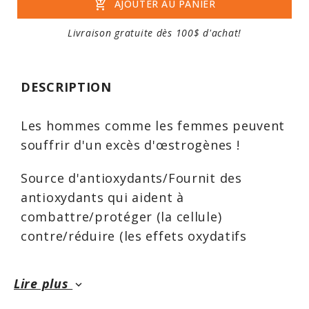
add_shopping_cart
AJOUTER AU PANIER
Livraison gratuite dès 100$ d'achat!
DESCRIPTION
Les hommes comme les femmes peuvent
souffrir d'un excès d'œstrogènes !
Source d'antioxydants/Fournit des
antioxydants qui aident à
combattre/protéger (la cellule)
contre/réduire (les effets oxydatifs
des/les dommages oxydatifs causés
par/les dommages cellulaires causés par)
Lire plus
keyboard_arrow_down
les radicaux libres.