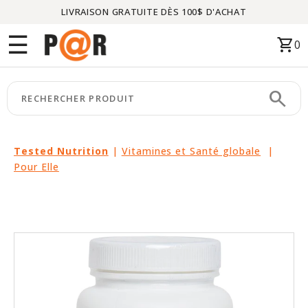
LIVRAISON GRATUITE DÈS 100$ D'ACHAT
Menu
☰
shopping_cart
0
ACCUEIL
search
keyboard_arrow_right
CATÉGORIES
keyboard_arrow_right
MARQUES
Tested Nutrition
|
Vitamines et Santé globale
|
Pour Elle
keyboard_arrow_right
PACKAGES
EN
VEDETTE
CE
MOIS-
CI
LIQUIDATION
PARTENAIRES