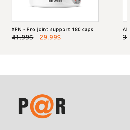
XPN - Pro joint support 180 caps
Al
41.99$
29.99$
3