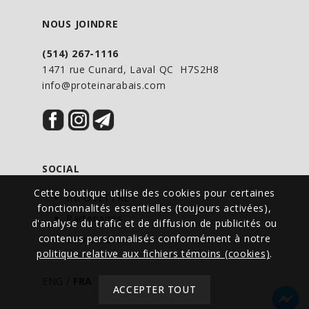
NOUS JOINDRE
(514) 267-1116
1471 rue Cunard, Laval QC H7S2H8
info@proteinarabais.com
SOCIAL
Cette boutique utilise des cookies pour certaines
INFOLETTRE
fonctionnalités essentielles (toujours activées),
Partenaires
d'analyse du trafic et de diffusion de publicités ou
contenus personnalisés conformément à notre
Événements
politique relative aux fichiers témoins (cookies)
.
ENG
/
FRA
ACCEPTER TOUT