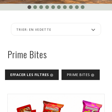
ÉVÉNEMENTS
À
PROPOS
keyboard_arrow_down
TRIER: EN VEDETTE
FAQ
TERMES
ET
Prime Bites
CONDITIONS
NG
EFFACER LES FILTRES
PRIME BITES
cancel
cancel
RA
©
Protein
à