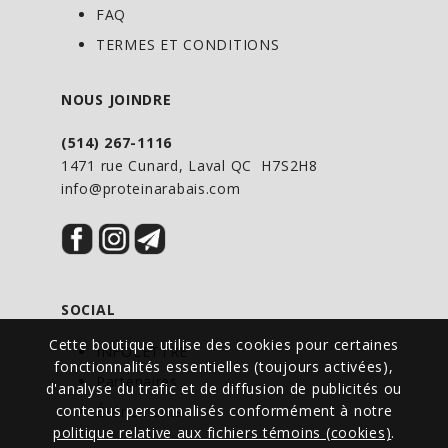
FAQ
TERMES ET CONDITIONS
NOUS JOINDRE
(514) 267-1116
1471 rue Cunard, Laval QC H7S2H8
info@proteinarabais.com
SOCIAL
Cette boutique utilise des cookies pour certaines
INFOLETTRE
fonctionnalités essentielles (toujours activées),
Partenaires
d'analyse du trafic et de diffusion de publicités ou
contenus personnalisés conformément à notre
Événements
politique relative aux fichiers témoins (cookies)
.