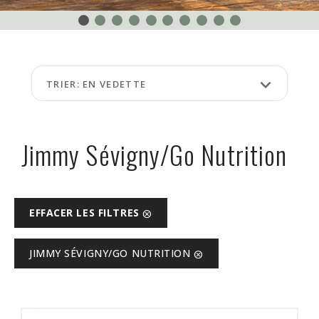
ÉVÉNEMENTS
À
PROPOS
keyboard_arrow_down
TRIER: EN VEDETTE
FAQ
TERMES
ET
Jimmy Sévigny/Go Nutrition
CONDITIONS
NG
EFFACER LES FILTRES
cancel
RA
JIMMY SÉVIGNY/GO NUTRITION
cancel
©
Protein
à