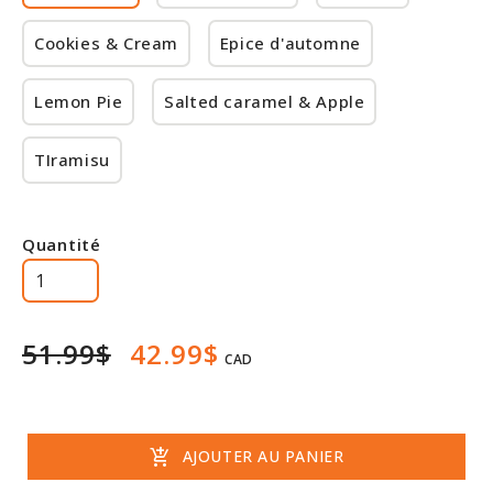
Rabais
Cookies & Cream
Epice d'automne
Lemon Pie
Salted caramel & Apple
TIramisu
Quantité
51.99$
42.99$
CAD
add_shopping_cart
AJOUTER AU PANIER