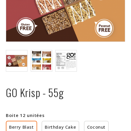
ÉVÉNEMENTS
À
PROPOS
FAQ
TERMES
ET
CONDITIONS
NG
GO Krisp - 55g
RA
©
Boite 12 unitées
Protein
Berry Blast
Birthday Cake
Coconut
à