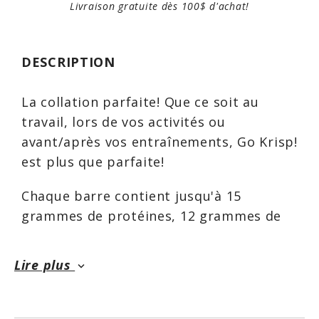
Livraison gratuite dès 100$ d'achat!
DESCRIPTION
La collation parfaite! Que ce soit au
travail, lors de vos activités ou
avant/après vos entraînements, Go Krisp!
est plus que parfaite!
Chaque barre contient jusqu'à 15
grammes de protéines, 12 grammes de
fibres et moins de 5 grammes de sucres
ajoutés.
Lire plus
keyboard_arrow_down