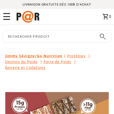
LIVRAISON GRATUITE DÈS 100$ D'ACHAT
Menu
☰
shopping_cart
0
ACCUEIL
search
keyboard_arrow_right
CATÉGORIES
keyboard_arrow_right
MARQUES
Jimmy Sévigny/Go Nutrition
|
Protéines
|
Gestion du Poids
|
Perte de Poids
|
keyboard_arrow_right
PACKAGES
Épicerie et Collations
EN
VEDETTE
CE
MOIS-
CI
LIQUIDATION
PARTENAIRES