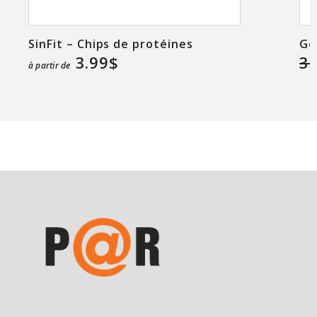
SinFit – Chips de protéines
Go
3.99$
3.
à partir de