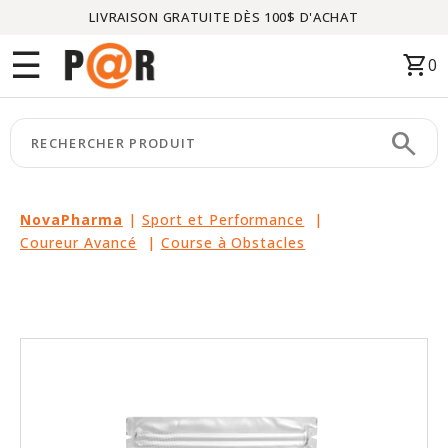
LIVRAISON GRATUITE DÈS 100$ D'ACHAT
Menu
☰
shopping_cart
0
ACCUEIL
search
keyboard_arrow_right
CATÉGORIES
keyboard_arrow_right
MARQUES
NovaPharma
|
Sport et Performance
|
Coureur Avancé
|
Course à Obstacles
keyboard_arrow_right
PACKAGES
EN
VEDETTE
CE
MOIS-
CI
LIQUIDATION
PARTENAIRES