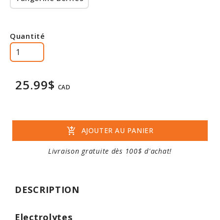
Quantité
25.99$
CAD
add_shopping_cart
AJOUTER AU PANIER
Livraison gratuite dès 100$ d'achat!
DESCRIPTION
Electrolytes