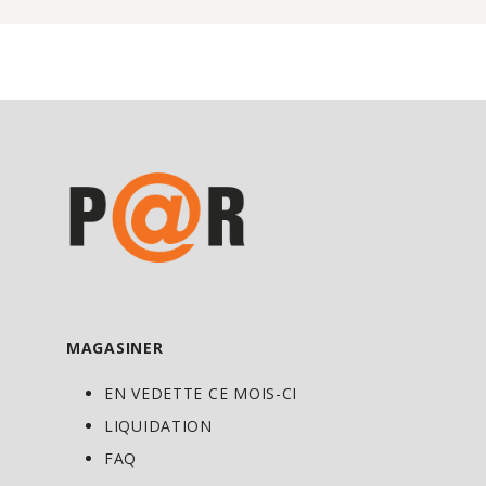
à 500m1 d'eau ou de jus, au goût.
Assurez-vous de boire une quantité
optimale de liquide avant,pendant et
après l'exercice. Prendre quelques heures
avant ou après la prise d'autres
médicaments ou produits de santé
naturels.
MAGASINER
EN VEDETTE CE MOIS-CI
LIQUIDATION
FAQ