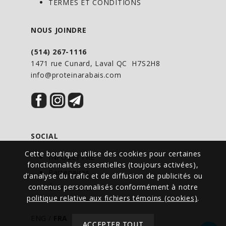
TERMES ET CONDITIONS
NOUS JOINDRE
(514) 267-1116
1471 rue Cunard, Laval QC H7S2H8
info@proteinarabais.com
SOCIAL
Cette boutique utilise des cookies pour certaines
INFOLETTRE
fonctionnalités essentielles (toujours activées),
Partenaires
d'analyse du trafic et de diffusion de publicités ou
contenus personnalisés conformément à notre
Événements
politique relative aux fichiers témoins (cookies)
.
ENG
/
FRA
ACCEPTER TOUT