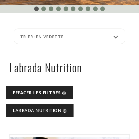
ÉVÉNEMENTS
À
PROPOS
keyboard_arrow_down
TRIER: EN VEDETTE
FAQ
TERMES
ET
Labrada Nutrition
CONDITIONS
NG
EFFACER LES FILTRES
cancel
RA
LABRADA NUTRITION
cancel
©
Protein
à