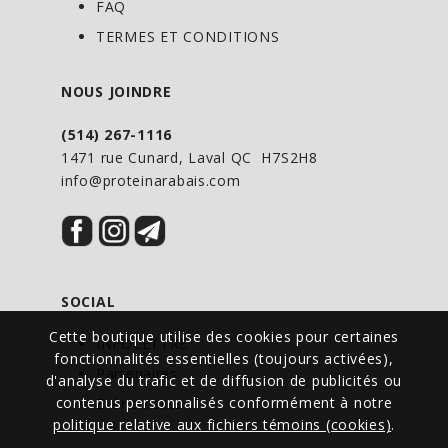
FAQ
TERMES ET CONDITIONS
NOUS JOINDRE
(514) 267-1116
1471 rue Cunard, Laval QC H7S2H8
info@proteinarabais.com
SOCIAL
Cette boutique utilise des cookies pour certaines
INFOLETTRE
fonctionnalités essentielles (toujours activées),
Partenaires
d'analyse du trafic et de diffusion de publicités ou
contenus personnalisés conformément à notre
Événements
politique relative aux fichiers témoins (cookies)
.