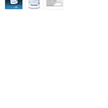
Protein
à
Rabais