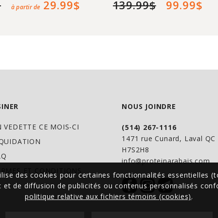
$
29.99$
139.99$
99.99$
à partir de
INER
NOUS JOINDRE
N VEDETTE CE MOIS-CI
(514) 267-1116
1471 rue Cunard, Laval Q
IQUIDATION
H7S2H8
AQ
info@proteinarabais.com
ERMES ET CONDITIONS
ilise des cookies pour certaines fonctionnalités essentielles (t
ic et de diffusion de publicités ou contenus personnalisés co
politique relative aux fichiers témoins (cookies)
.