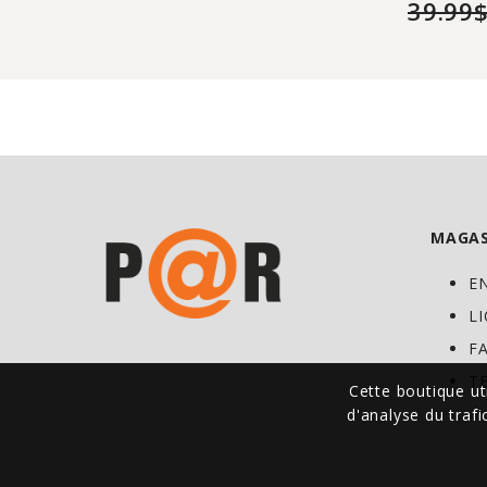
39.99
MAGAS
E
L
F
T
Cette boutique ut
d'analyse du traf