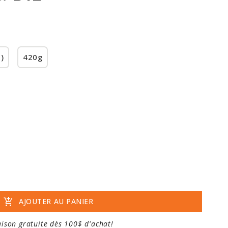
)
420g
add_shopping_cart
AJOUTER AU PANIER
aison gratuite dès 100$ d'achat!