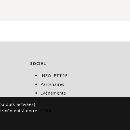
SOCIAL
INFOLETTRE
C
Partenaires
Événements
oujours activées),
nformément à notre
ENG
/
FRA