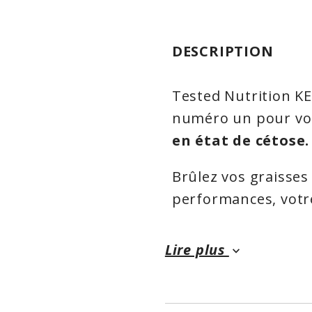
DESCRIPTION
Tested Nutrition KE
numéro un pour vo
en état de cétose.
Brûlez vos graisses
performances, votre
Tested Ketones.
Lire plus
keyboard_arrow_down
Même un consommat
cétogène peut en ti