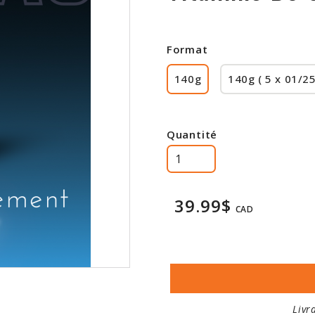
Format
140g
140g ( 5 x 01/25
Quantité
39.99$
CAD
Livr