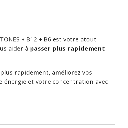
TONES + B12 + B6 est votre atout
us aider à
passer plus rapidement
 plus rapidement, améliorez vos
 énergie et votre concentration avec
eur qui ne suit pas un régime
rer bénéfice!