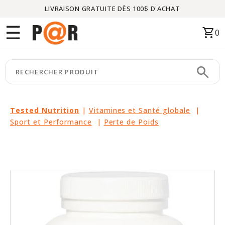
LIVRAISON GRATUITE DÈS 100$ D'ACHAT
Menu
☰
shopping_cart
0
ACCUEIL
search
keyboard_arrow_right
CATÉGORIES
keyboard_arrow_right
MARQUES
Tested Nutrition
|
Vitamines et Santé globale
|
Sport et Performance
|
Perte de Poids
keyboard_arrow_right
PACKAGES
EN
VEDETTE
CE
MOIS-
CI
LIQUIDATION
PARTENAIRES