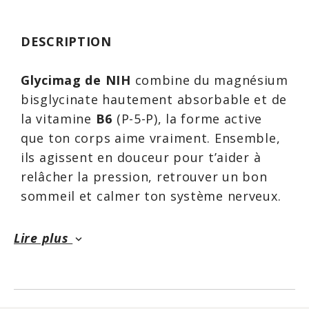
DESCRIPTION
Glycimag de NIH
combine du magnésium
bisglycinate hautement absorbable et de
la vitamine
B6
(P-5-P), la forme active
que ton corps aime vraiment. Ensemble,
ils agissent en douceur pour t’aider à
relâcher la pression, retrouver un bon
sommeil et calmer ton système nerveux.
Produit du Québec, ce supplément
Lire plus
keyboard_arrow_down
est
sans gluten, végane
et conçu pour
s’intégrer parfaitement dans ta routine
bien-être.