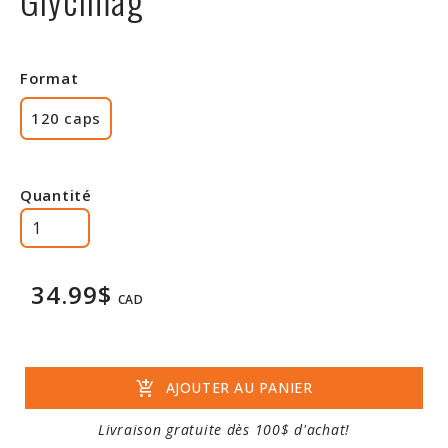
Rabais
Format
120 caps
Quantité
34.99$
CAD
add_shopping_cart
AJOUTER AU PANIER
Livraison gratuite dès 100$ d'achat!