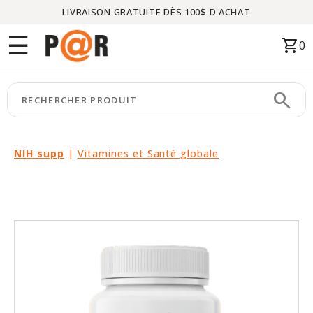
LIVRAISON GRATUITE DÈS 100$ D'ACHAT
Menu
☰
shopping_cart
0
ACCUEIL
search
keyboard_arrow_right
CATÉGORIES
keyboard_arrow_right
MARQUES
NIH supp
|
Vitamines et Santé globale
keyboard_arrow_right
PACKAGES
EN
VEDETTE
CE
MOIS-
CI
LIQUIDATION
PARTENAIRES