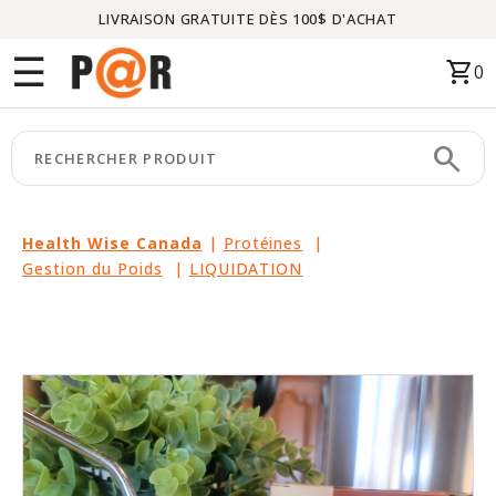
LIVRAISON GRATUITE DÈS 100$ D'ACHAT
Menu
☰
shopping_cart
0
ACCUEIL
search
keyboard_arrow_right
CATÉGORIES
keyboard_arrow_right
MARQUES
Health Wise Canada
|
Protéines
|
Gestion du Poids
|
LIQUIDATION
keyboard_arrow_right
PACKAGES
EN
VEDETTE
CE
MOIS-
CI
LIQUIDATION
PARTENAIRES