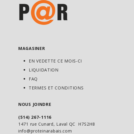
Calories 100
Matières grasses totales 1g
Graisses saturées 0g
Graisses trans 0g
MAGASINER
Cholestérol 0mg
Sodium 230mg
EN VEDETTE CE MOIS-CI
LIQUIDATION
Glucides totaux 6g
FAQ
Fibres alimentaires <1g
TERMES ET CONDITIONS
Sucres totaux 3g
Inclut 0g de sucres ajoutés
NOUS JOINDRE
Protéines 15g
(514) 267-1116
1471 rue Cunard, Laval QC H7S2H8
info@proteinarabais.com