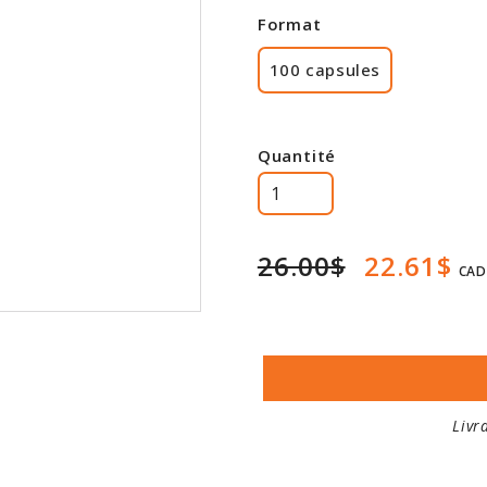
Format
100 capsules
Quantité
26.00$
22.61$
CAD
Livr