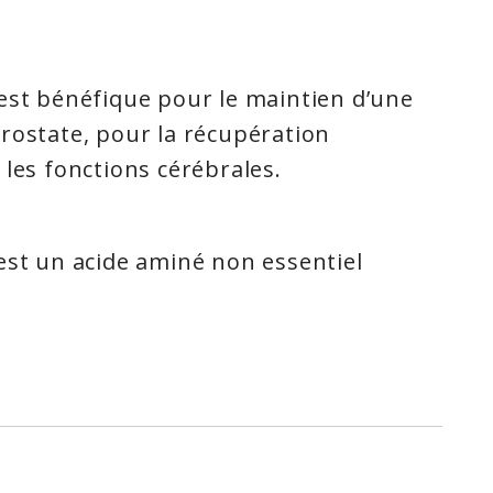
est bénéfique pour le maintien d’une
rostate, pour la récupération
 les fonctions cérébrales.
est un acide aminé non essentiel
s pour manufacturer des protéines,
toutes les cellules du corps. Cet acide
essentiel» parce que lorsqu’il manque
e corps peut le manufacturer. Tous les
ssentiels doivent être en place avant
 synthétiser les protéines; plusieurs