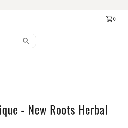
shopping_cart
0
search
ique - New Roots Herbal