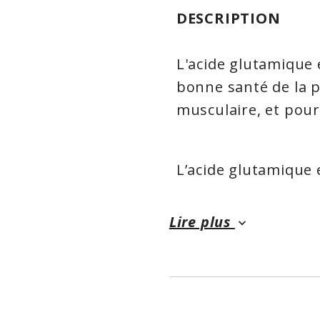
DESCRIPTION
L'acide glutamique 
bonne santé de la p
musculaire, et pour
L’acide glutamique 
utilisé par le corp
composés vitaux de 
Lire plus
keyboard_arrow_down
aminé est dit «non 
à l’alimentation, l
acides aminés non e
que le corps puisse