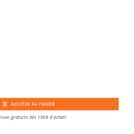
add_shopping_cart
AJOUTER AU PANIER
aison gratuite dès 100$ d'achat!