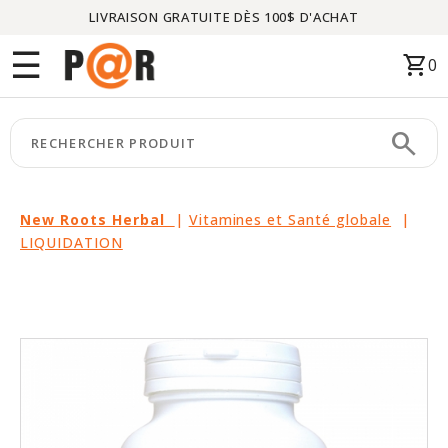
LIVRAISON GRATUITE DÈS 100$ D'ACHAT
Menu
☰
shopping_cart
0
ACCUEIL
search
keyboard_arrow_right
CATÉGORIES
keyboard_arrow_right
MARQUES
New Roots Herbal
|
Vitamines et Santé globale
|
LIQUIDATION
keyboard_arrow_right
PACKAGES
EN
VEDETTE
CE
MOIS-
CI
LIQUIDATION
PARTENAIRES