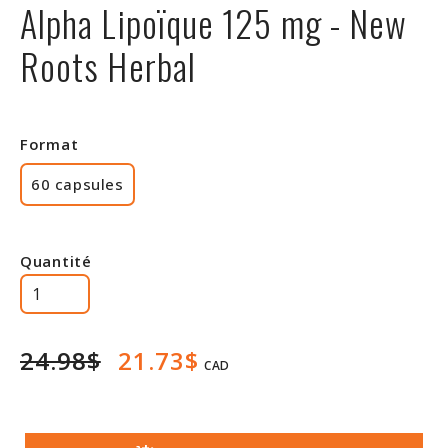
Alpha Lipoïque 125 mg - New
Rabais
Roots Herbal
Format
60 capsules
Quantité
24.98$
21.73$
CAD