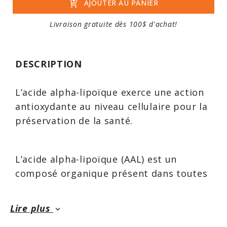
add_shopping_cart
AJOUTER AU PANIER
Livraison gratuite dès 100$ d'achat!
DESCRIPTION
L’acide alpha-lipoïque exerce une action
antioxydante au niveau cellulaire pour la
préservation de la santé.
L’acide alpha-lipoïque (AAL) est un
composé organique présent dans toutes
les cellules du corps. Il agit en tant que
coenzyme dans les mitochondries des
Lire plus
keyboard_arrow_down
cellules pour la production d’énergie.