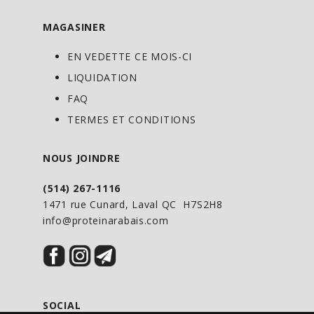
acide alpha-lipoïque le rendent digne
d’être intégré à votre régime de
MAGASINER
bienêtre.
EN VEDETTE CE MOIS-CI
LIQUIDATION
DIRECTIVES D’UTILISATION
FAQ
Adultes : Comme supplément
TERMES ET CONDITIONS
alimentaire, prendre 1–2 capsules deux
fois par jour avec de la nourriture ou tel
NOUS JOINDRE
qu’indiqué par votre praticien de soins
(514) 267-1116
de santé.
1471 rue Cunard, Laval QC H7S2H8
info@proteinarabais.com
SOCIAL