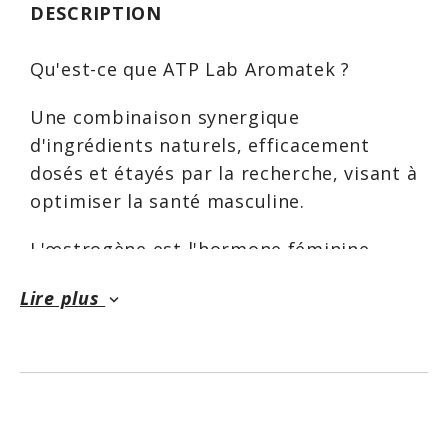
DESCRIPTION
Qu'est-ce que ATP Lab Aromatek ?
Une combinaison synergique
d'ingrédients naturels, efficacement
dosés et étayés par la recherche, visant à
optimiser la santé masculine.
L'œstrogène est l'hormone féminine,
n'est-ce pas ? Pas vraiment. Alors qu'elle
Lire plus
keyboard_arrow_down
est principalement présente chez les
femmes, cette hormone ou plus
précisément ces hormones augmentent
de manière significative chez les
hommes. Prise de poids, sautes
d'humeur, infertilité, dysfonctionnement