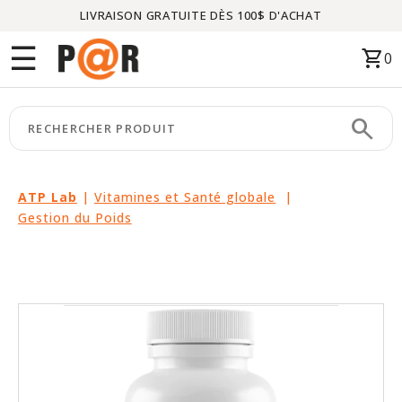
LIVRAISON GRATUITE DÈS 100$ D'ACHAT
Menu
☰
shopping_cart
0
ACCUEIL
search
keyboard_arrow_right
CATÉGORIES
keyboard_arrow_right
MARQUES
ATP Lab
|
Vitamines et Santé globale
|
Gestion du Poids
keyboard_arrow_right
PACKAGES
EN
VEDETTE
CE
MOIS-
CI
LIQUIDATION
PARTENAIRES