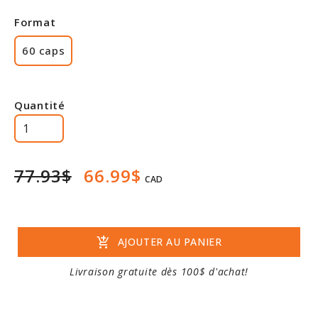
Rabais
Format
60 caps
Quantité
77.93$
66.99$
CAD
add_shopping_cart
AJOUTER AU PANIER
Livraison gratuite dès 100$ d'achat!