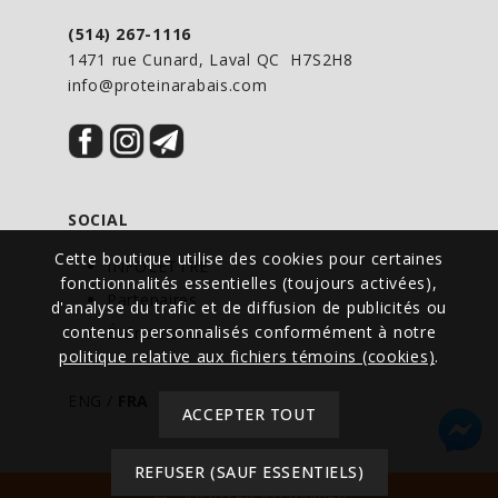
(514) 267-1116
1471 rue Cunard, Laval QC H7S2H8
info@proteinarabais.com
SOCIAL
Cette boutique utilise des cookies pour certaines
INFOLETTRE
fonctionnalités essentielles (toujours activées),
Partenaires
d'analyse du trafic et de diffusion de publicités ou
contenus personnalisés conformément à notre
Événements
politique relative aux fichiers témoins (cookies)
.
ENG
/
FRA
ACCEPTER TOUT
REFUSER (SAUF ESSENTIELS)
© Tous droits réservés - Protein à Rabais - Canada
AJOUTER AU PANIER