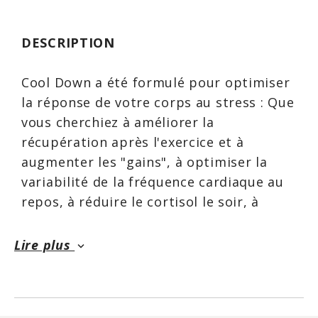
DESCRIPTION
Cool Down a été formulé pour optimiser
la réponse de votre corps au stress : Que
vous cherchiez à améliorer la
récupération après l'exercice et à
augmenter les "gains", à optimiser la
variabilité de la fréquence cardiaque au
repos, à réduire le cortisol le soir, à
diminuer les symptômes d'anxiété et de
dépression, ou simplement à vous
Lire plus
keyboard_arrow_down
détendre après une dure journée de
travail, Cool Down vous aidera !
Stress métabolique : Le catabolisme