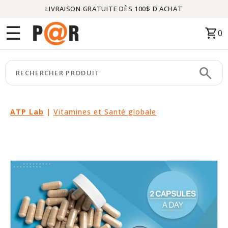
LIVRAISON GRATUITE DÈS 100$ D'ACHAT
Menu
☰
shopping_cart
0
ACCUEIL
search
keyboard_arrow_right
CATÉGORIES
keyboard_arrow_right
MARQUES
ATP Lab
|
Vitamines et Santé globale
keyboard_arrow_right
PACKAGES
EN
VEDETTE
CE
MOIS-
CI
LIQUIDATION
PARTENAIRES