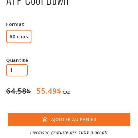
Rabais
Format
60 caps
Quantité
64.58$
55.49$
CAD
add_shopping_cart
AJOUTER AU PANIER
Livraison gratuite dès 100$ d'achat!