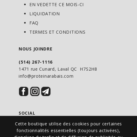
EN VEDETTE CE MOIS-CI
-Pour favoriser une meilleure
LIQUIDATION
récupération les jours d'entraînement
(séances du soir) : 1 à 2 gélules avec le
FAQ
repas post-entraînement et 1 à 2 gélules
TERMES ET CONDITIONS
60 minutes avant le coucher.
NOUS JOINDRE
- Cool Down est en synergie avec ATP Lab
(514) 267-1116
AdrenRGY AM : Pour un résultat optimal,
1471 rue Cunard, Laval QC H7S2H8
prendre 3 gélules d'AdrenRGY AM au
info@proteinarabais.com
petit-déjeuner avec Cool Down (en
respectant le dosage décrit ci-dessus).
SOCIAL
Cette boutique utilise des cookies pour certaines
INFOLETTRE
fonctionnalités essentielles (toujours activées),
Partenaires