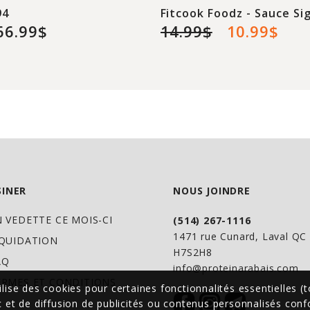
94
Fitcook Foodz - Sauce Si
66.99$
14.99$
10.99$
INER
NOUS JOINDRE
N VEDETTE CE MOIS-CI
(514) 267-1116
1471 rue Cunard, Laval Q
IQUIDATION
H7S2H8
AQ
info@proteinarabais.com
ERMES ET CONDITIONS
ilise des cookies pour certaines fonctionnalités essentielles (t
ic et de diffusion de publicités ou contenus personnalisés co