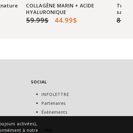
gnature
COLLAGÈNE MARIN + ACIDE
Transp
HYALURONIQUE
saveu
59.99$
44.99$
84.9
SOCIAL
INFOLETTRE
C
Partenaires
Événements
oujours activées),
nformément à notre
ENG
/
FRA