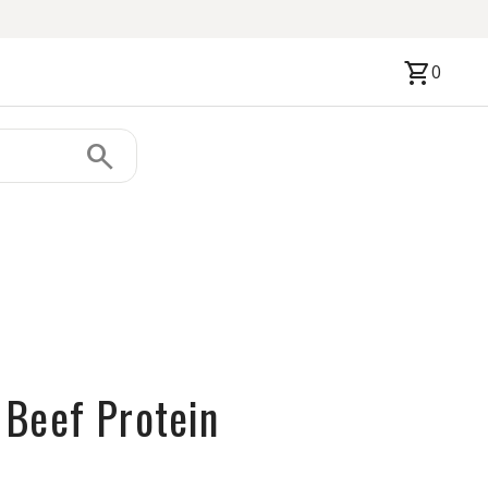
shopping_cart
0
search
Beef Protein