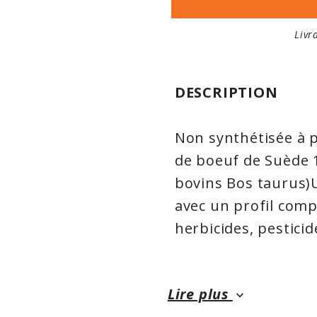
Livr
DESCRIPTION
Non synthétisée à p
de boeuf de Suède 
bovins Bos taurus)U
avec un profil comp
herbicides, pestici
Protéine de boeuf 
Lire plus
keyboard_arrow_down
Profil complet d’ac