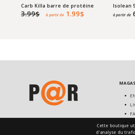
Carb Killa barre de protéine
Isolean 
3.99$
1.99$
à partir de
à partir de
MAGAS
E
L
F
T
Cette boutique ut
d'analyse du traf