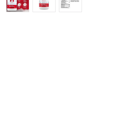
Protein
à
Rabais