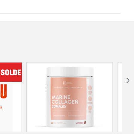
ve aux protéines laitières.
périeur au lactosérum.
ration musculaire active.SbP est idéal
ésirent avoir une protéine 100% paléo.
n d’os et de collagène hydrolysé de
pâturage.• Sans OGM
rs