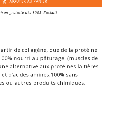
add_shopping_cart
AJOUTER AU PANIER
aison gratuite dès 100$ d'achat!
artir de collagène, que de la protéine
100% nourri au pâturage! (muscles de
ne alternative aux protéines laitières
let d’acides aminés.100% sans
des ou autres produits chimiques.
suprême favorise :
ides aminés essentiels.