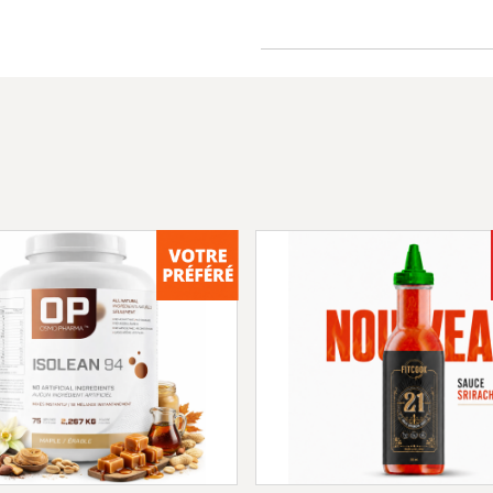
Excellente alternati
Effet de satiété su
Favorise une récupé
pour les gens qui d
Protéine de bouillo
boeufs nourris en 
Sans produits laitie
Sans gluten
Sans soya
Non-irradié
Stévia biologique