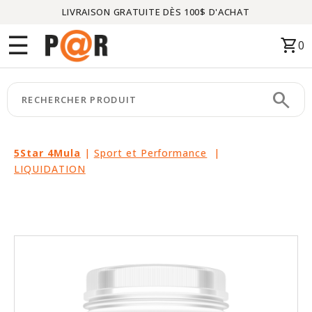
LIVRAISON GRATUITE DÈS 100$ D'ACHAT
Menu
☰
shopping_cart
0
ACCUEIL
search
keyboard_arrow_right
CATÉGORIES
keyboard_arrow_right
MARQUES
5Star 4Mula
|
Sport et Performance
|
LIQUIDATION
keyboard_arrow_right
PACKAGES
EN
VEDETTE
CE
MOIS-
CI
LIQUIDATION
PARTENAIRES