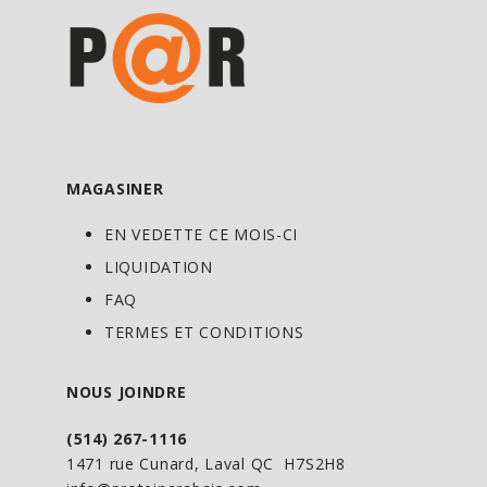
d'électrolytes importants. C’est pourquoi
le
BCAA Hydrate
est le supplément sur
le marché qui vous donnera les
ingrédients nécessaires afin d’assurer
une meilleure récupération et
hydratation en rééquilibrant l'effet de la
MAGASINER
transpiration au cours d'un
entrainement ou d'une activité intense.
EN VEDETTE CE MOIS-CI
LIQUIDATION
FAQ
TERMES ET CONDITIONS
NOUS JOINDRE
(514) 267-1116
1471 rue Cunard, Laval QC H7S2H8