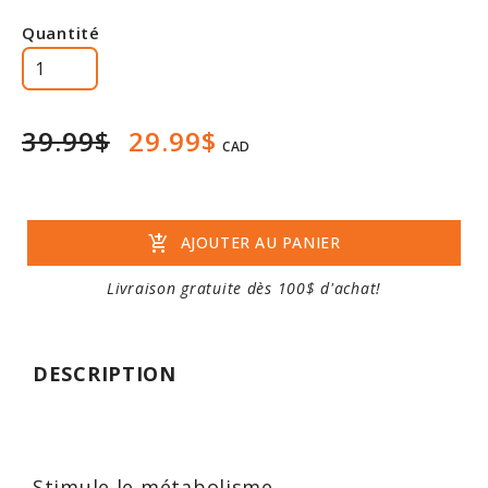
Quantité
39.99$
29.99$
CAD
add_shopping_cart
AJOUTER AU PANIER
Livraison gratuite dès 100$ d'achat!
DESCRIPTION
Stimule le métabolisme