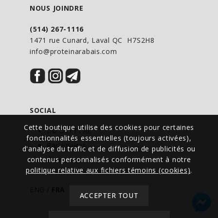
NOUS JOINDRE
(514) 267-1116
1471 rue Cunard, Laval QC H7S2H8
info@proteinarabais.com
SOCIAL
Cette boutique utilise des cookies pour certaines
INFOLETTRE
fonctionnalités essentielles (toujours activées),
Partenaires
d'analyse du trafic et de diffusion de publicités ou
contenus personnalisés conformément à notre
Événements
politique relative aux fichiers témoins (cookies)
.
ENG
/
FRA
ACCEPTER TOUT