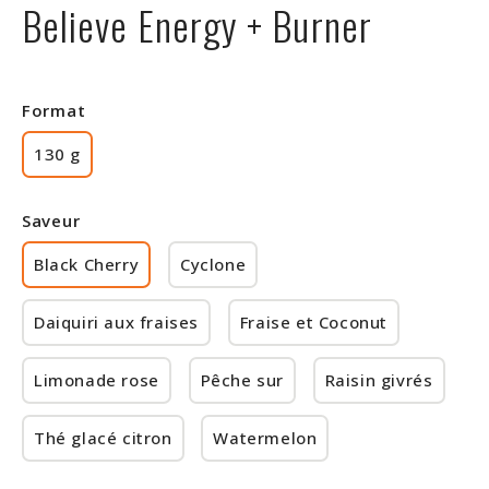
Believe Energy + Burner
Rabais
Format
130 g
Saveur
Black Cherry
Cyclone
Daiquiri aux fraises
Fraise et Coconut
Limonade rose
Pêche sur
Raisin givrés
Thé glacé citron
Watermelon