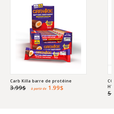
Carb Killa barre de protéine
CO
3.99$
1.99$
HY
à partir de
5