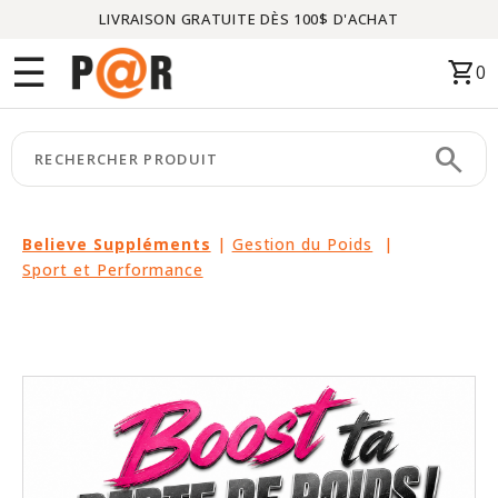
LIVRAISON GRATUITE DÈS 100$ D'ACHAT
Menu
☰
shopping_cart
0
ACCUEIL
search
keyboard_arrow_right
CATÉGORIES
keyboard_arrow_right
MARQUES
Believe Suppléments
|
Gestion du Poids
|
Sport et Performance
keyboard_arrow_right
PACKAGES
EN
VEDETTE
CE
MOIS-
CI
LIQUIDATION
PARTENAIRES