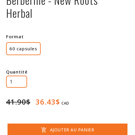
Rabais
Herbal
Format
60 capsules
Quantité
41.90$
36.43$
CAD
add_shopping_cart
AJOUTER AU PANIER