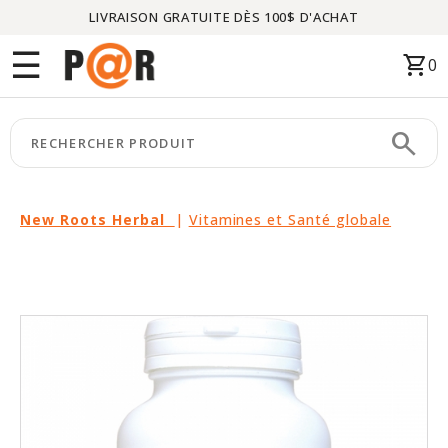
LIVRAISON GRATUITE DÈS 100$ D'ACHAT
Menu
☰
shopping_cart
0
ACCUEIL
search
keyboard_arrow_right
CATÉGORIES
keyboard_arrow_right
MARQUES
New Roots Herbal
|
Vitamines et Santé globale
keyboard_arrow_right
PACKAGES
EN
VEDETTE
CE
MOIS-
CI
LIQUIDATION
PARTENAIRES