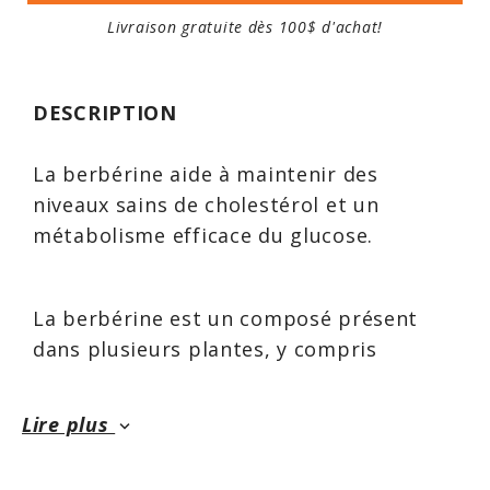
Livraison gratuite dès 100$ d'achat!
DESCRIPTION
La berbérine aide à maintenir des
niveaux sains de cholestérol et un
métabolisme efficace du glucose.
La berbérine est un composé présent
dans plusieurs plantes, y compris
l’hydraste du Canada et le mahonia à
feuilles de houx. La berbérine de New
Lire plus
keyboard_arrow_down
Roots Herbal provient de l’épine-vinette
(Berberis aristata), une espèce à