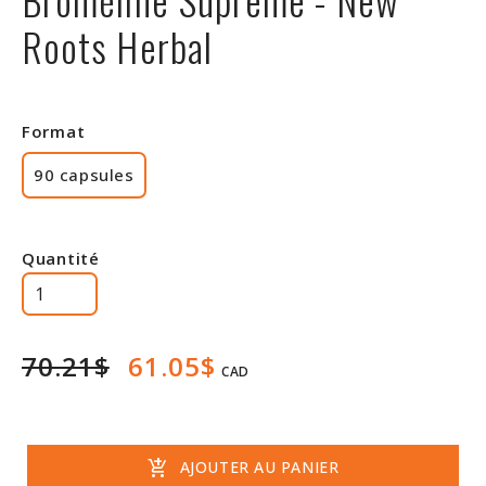
Rabais
Roots Herbal
Format
90 capsules
Quantité
70.21$
61.05$
CAD
add_shopping_cart
AJOUTER AU PANIER