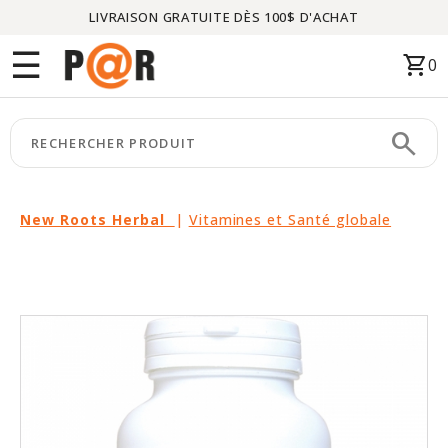
LIVRAISON GRATUITE DÈS 100$ D'ACHAT
Menu
☰
shopping_cart
0
ACCUEIL
search
keyboard_arrow_right
CATÉGORIES
keyboard_arrow_right
MARQUES
New Roots Herbal
|
Vitamines et Santé globale
keyboard_arrow_right
PACKAGES
EN
VEDETTE
CE
MOIS-
CI
LIQUIDATION
PARTENAIRES