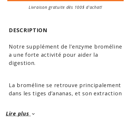
Livraison gratuite dès 100$ d'achat!
DESCRIPTION
Notre supplément de l’enzyme broméline
a une forte activité pour aider la
digestion.
La broméline se retrouve principalement
dans les tiges d’ananas, et son extraction
la rend disponible en tant que
supplément alimentaire.
Lire plus
keyboard_arrow_down
Qu’est-ce que c’est?