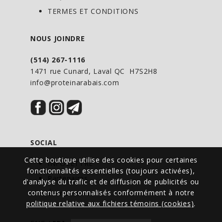
la thrombophlébite. De plus, la
TERMES ET CONDITIONS
broméline réduit l’épaisseur du mucus,
ce qui peut faire du bien aux patients qui
NOUS JOINDRE
souffrent d’asthme ou de bronchite
(514) 267-1116
chronique.
1471 rue Cunard, Laval QC H7S2H8
info@proteinarabais.com
Comment fonctionne-t-elle?
La broméline est une enzyme naturelle
antiinflammatoire qui travaille en
décomposant la fibrine, une protéine
SOCIAL
coagulante du sang qui peut entraver la
circulation et empêcher le drainage
Cette boutique utilise des cookies pour certaines
INFOLETTRE
fonctionnalités essentielles (toujours activées),
adéquat des tissus. La broméline est
Partenaires
d'analyse du trafic et de diffusion de publicités ou
utilisée plus particulièrement pour
contenus personnalisés conformément à notre
Événements
traiter les foulures, les blessures
politique relative aux fichiers témoins (cookies)
.
musculaires, la douleur, l’inflammation,