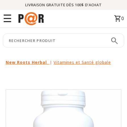
LIVRAISON GRATUITE DÈS 100$ D'ACHAT
Menu
☰
shopping_cart
0
ACCUEIL
search
keyboard_arrow_right
CATÉGORIES
keyboard_arrow_right
MARQUES
New Roots Herbal
|
Vitamines et Santé globale
keyboard_arrow_right
PACKAGES
EN
VEDETTE
CE
MOIS-
CI
LIQUIDATION
PARTENAIRES