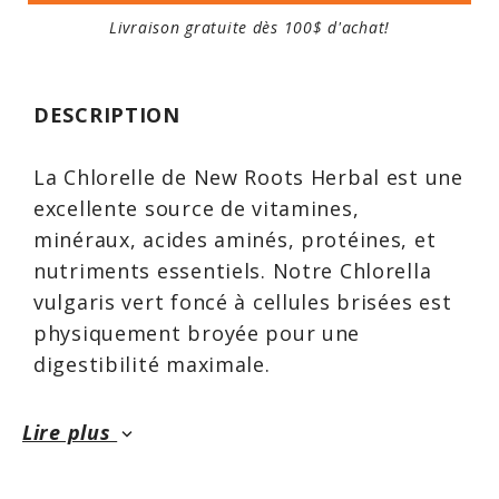
Livraison gratuite dès 100$ d'achat!
DESCRIPTION
La Chlorelle de New Roots Herbal est une
excellente source de vitamines,
minéraux, acides aminés, protéines, et
nutriments essentiels. Notre Chlorella
vulgaris vert foncé à cellules brisées est
physiquement broyée pour une
digestibilité maximale.
Lire plus
keyboard_arrow_down
La chlorelle est souvent décrite comme
l’«aliment idéal». Notre chlorelle à