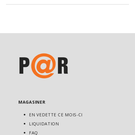
cellules brisées est une riche source
d’acides aminés, de fibres, d’acides
nucléiques, de vitamines, et de minéraux.
La chlorelle est une alternative naturelle
aux aliments trop transformés et
raffinés qui sont ensuite souvent
enrichis en vitamines et minéraux
synthétiques, pour être commercialisés
comme «nouveaux et améliorés».
La chlorelle est une microalgue
unicellulaire d’un vert profond, reconnue
comme étant l’une des sources
MAGASINER
alimentaires originales et les plus
EN VEDETTE CE MOIS-CI
nutritionnellement complètes
LIQUIDATION
disponibles pour les humains.
FAQ