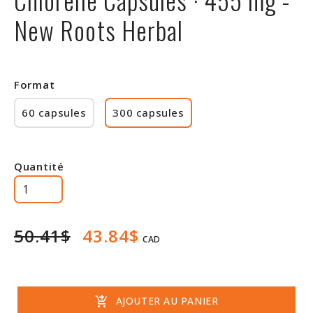
Rabais
New Roots Herbal
Format
60 capsules
300 capsules
Quantité
50.41$
43.84$
CAD
add_shopping_cart
AJOUTER AU PANIER