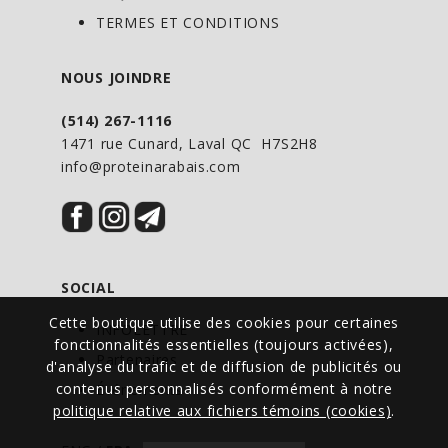
La chlorelle est une excellente source de
TERMES ET CONDITIONS
protéines et une source naturelle de
calcium, de vitamines, et de minéraux
NOUS JOINDRE
(magnésium et zinc), dont notre
(514) 267-1116
alimentation régulière manque souvent.
1471 rue Cunard, Laval QC H7S2H8
Les bienfaits de la chlorelle pour les
info@proteinarabais.com
fonctions immunitaires et digestives et
la gestion du cholestérol, ainsi que pour
les fonctions cognitives et métaboliques,
en font un excellent supplément pour
SOCIAL
répondre aux besoins nutritionnels de la
Cette boutique utilise des cookies pour certaines
vie moderne.
INFOLETTRE
fonctionnalités essentielles (toujours activées),
Partenaires
d'analyse du trafic et de diffusion de publicités ou
La Chlorella vulgaris à cellules brisées de
contenus personnalisés conformément à notre
Événements
New Roots Herbal est broyée pour
politique relative aux fichiers témoins (cookies)
.
maximiser la digestibilité et