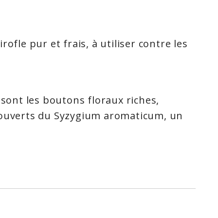
rofle pur et frais, à utiliser contre les
 sont les boutons floraux riches,
 ouverts du Syzygium aromaticum, un
rsistant de la famille des myrtes.
epuis plus de 2000 ans, la légende
us de girofle sont un aphrodisiaque.
uve ne vienne étayer cette
vons que l’huile de clou de girofle est
 depuis longtemps pour les maux de