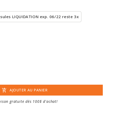
sules LIQUIDATION exp. 06/22 reste 3x
add_shopping_cart
AJOUTER AU PANIER
aison gratuite dès 100$ d'achat!