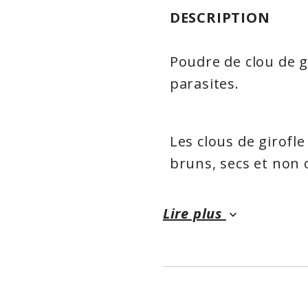
DESCRIPTION
Poudre de clou de gi
parasites.
Les clous de girofle
bruns, secs et non
arbre à feuillage pe
Utilisés en Chine d
Lire plus
keyboard_arrow_down
raconte que les clo
Bien qu’aucune pre
affirmation, nous sa
un remède éprouvé