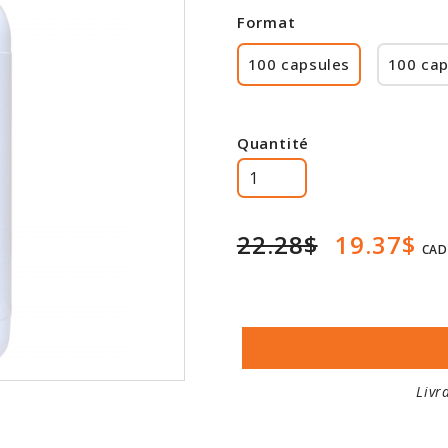
Format
100 capsules
100 cap
Quantité
22.28$
19.37$
CAD
Livr