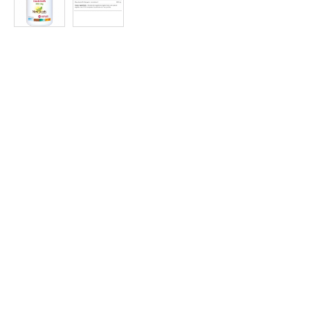
Protein
à
Rabais