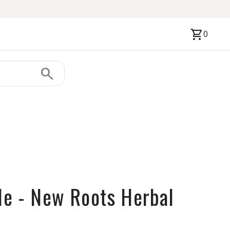
shopping_cart
0
search
fle - New Roots Herbal