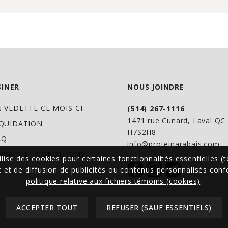
la lysine en hydrox
normaux du collagè
Hydrolysé: les prot
les acides aminés b
supérieure.
INER
NOUS JOINDRE
Saveur agréable dé
aromaticien.
N VEDETTE CE MOIS-CI
(514) 267-1116
1471 rue Cunard, Laval Q
IQUIDATION
H7S2H8
USAGES
AQ
info@proteinarabais.com
ERMES ET CONDITIONS
ilise des cookies pour certaines fonctionnalités essentielles (t
Aide au développem
ic et de diffusion de publicités ou contenus personnalisés co
cartilage.
politique relative aux fichiers témoins (cookies)
.
Aide à la formation 
ACCEPTER TOUT
REFUSER (SAUF ESSENTIELS)
Soulage les douleurs
rhumatoïde.