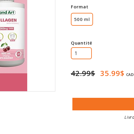
Format
500 ml
Quantité
42.99$
35.99$
CAD
Livr