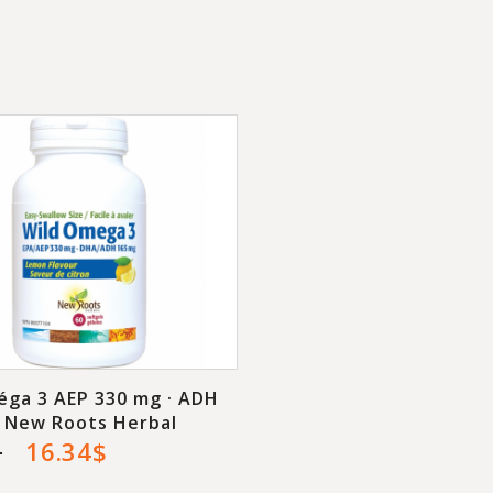
depuis des milléna
pour soigner les tro
Les habitudes alim
partie responsables
collagène. En effet,
consommant en quan
fait de pièces de vi
os et cartilages. L’
préparée et de bou
plus répandus.
Les avantages Land
éga 3 AEP 330 mg · ADH
Avec vitamine C: L'
- New Roots Herbal
$
16.34$
collagène. Elle cata