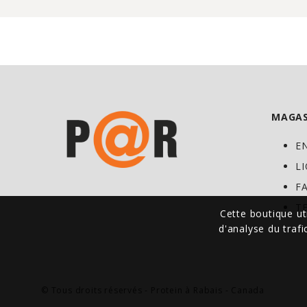
MAGAS
E
L
F
T
Cette boutique ut
d'analyse du traf
© Tous droits réservés - Protein à Rabais - Canada