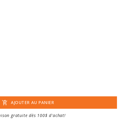
add_shopping_cart
AJOUTER AU PANIER
aison gratuite dès 100$ d'achat!