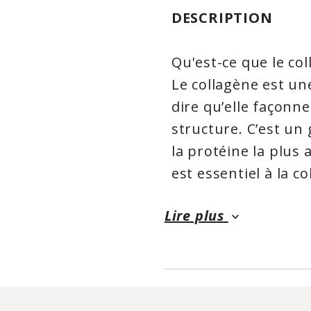
DESCRIPTION
Qu'est-ce que le co
Le collagène est une
dire qu’elle façonn
structure. C’est un 
la protéine la plus
est essentiel à la co
des tissus.
Lire plus
Dans l’arthrite rh
keyboard_arrow_down
immunologiques com
cartilages.
En Médecine tradit