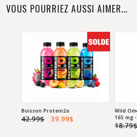
VOUS POURRIEZ AUSSI AIMER...
Boisson Protein2o
Wild Om
42.99$
39.99$
165 mg 
18.79