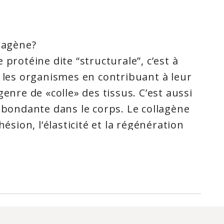
llagène?
 protéine dite “structurale”, c’est à
e les organismes en contribuant à leur
genre de «colle» des tissus. C’est aussi
 abondante dans le corps. Le collagène
hésion, l’élasticité et la régénération
umatoïde, des mécanismes
plexes détruisent le collagène des
ionnelle chinoise, on recommande