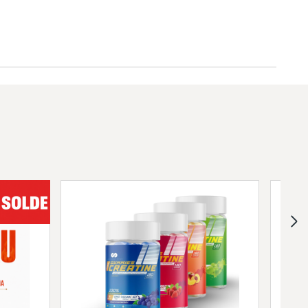
ne forte concentration en acides
BCAA, qui sont les trois acides
ortantes pour l’énergie. Ce sont des
tiels représentant 5 à 15% de
votre corps qui ne peut pas se
mentation. Ils sont d’ailleurs très
 sportifs.
t aussi composé de Glutamine, un
it pour une récupération musculaire
plet sans l’apport des électrolytes qui
ratation et permettent aussi d’éviter