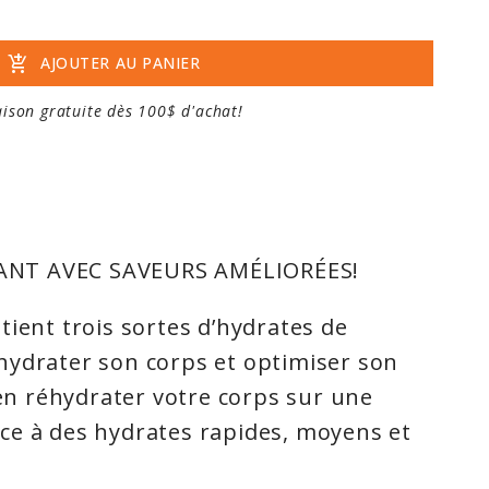
add_shopping_cart
AJOUTER AU PANIER
aison gratuite dès 100$ d'achat!
NT AVEC SAVEURS AMÉLIORÉES!
tient trois sortes d’hydrates de
hydrater son corps et optimiser son
ien réhydrater votre corps sur une
ce à des hydrates rapides, moyens et