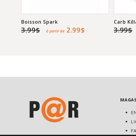
Boisson Spark
Carb Kil
3.99$
2.99$
3.99$
à partir de
MAGAS
E
L
F