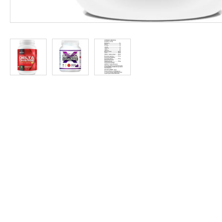
Protein
à
Rabais