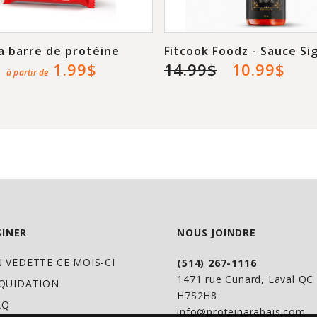
les crampes.
Le Delta Charge de 
la barre de protéine
Fitcook Foodz - Sauce Si
permet d’avoir et d
1.99$
14.99$
10.99$
à partir de
durant l’effort phy
Canada.
USAGE OU FINS 
athlétique. Source 
maintien d'une bon
INER
NOUS JOINDRE
branchés (AAB), jou
protéines Source de
N VEDETTE CE MOIS-CI
(514) 267-1116
1471 rue Cunard, Laval Q
d'énergie. Aide à m
IQUIDATION
H7S2H8
d'exercices soutenu
AQ
info@proteinarabais.com