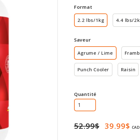
Format
2.2 lbs/1kg
4.4 lbs/2
Saveur
Agrume / Lime
Framb
Punch Cooler
Raisin
Quantité
52.99$
39.99$
CAD