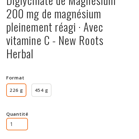
Rabais
200 mg de magnésium
pleinement réagi · Avec
vitamine C - New Roots
Herbal
Format
226 g
454 g
Quantité