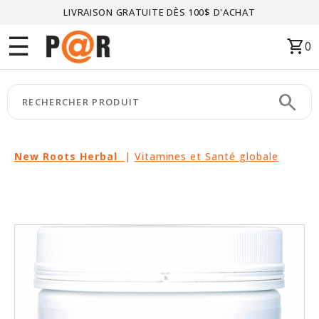
LIVRAISON GRATUITE DÈS 100$ D'ACHAT
Menu
☰
shopping_cart
0
ACCUEIL
search
keyboard_arrow_right
CATÉGORIES
keyboard_arrow_right
MARQUES
New Roots Herbal
|
Vitamines et Santé globale
keyboard_arrow_right
PACKAGES
EN
VEDETTE
CE
MOIS-
CI
LIQUIDATION
PARTENAIRES