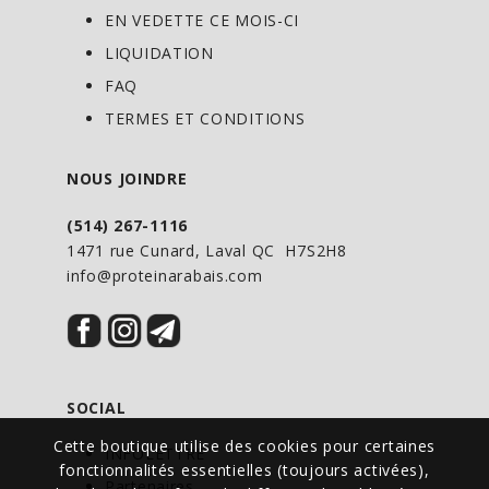
EN VEDETTE CE MOIS-CI
bioflavonoïdes; ces substances ont une
LIQUIDATION
importante action antioxydante et
FAQ
peuvent neutraliser les radicaux libres
qui endommagent les cellules et
TERMES ET CONDITIONS
provoquent de nombreuses maladies en
plus de soutenir le travavil du système
NOUS JOINDRE
immunitaire.
(514) 267-1116
1471 rue Cunard, Laval QC H7S2H8
Notre extrait de pépin de pamplemousse
info@proteinarabais.com
a un gout amer et en fait un bon
supplément pour la digestion.
DIRECTIVES D’UTILISATION
SOCIAL
Bien agiter. Adultes : Mélanger 12–
Cette boutique utilise des cookies pour certaines
INFOLETTRE
15 gouttes dans un verre d’eau ou de jus,
fonctionnalités essentielles (toujours activées),
Partenaires