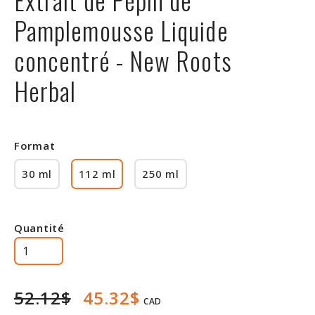
Rabais
Pamplemousse Liquide
concentré - New Roots
Herbal
Format
30 ml
112 ml
250 ml
Quantité
52.12$
45.32$
CAD