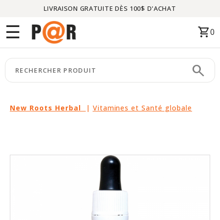
LIVRAISON GRATUITE DÈS 100$ D'ACHAT
Menu
☰
shopping_cart
0
ACCUEIL
search
keyboard_arrow_right
CATÉGORIES
keyboard_arrow_right
MARQUES
New Roots Herbal
|
Vitamines et Santé globale
keyboard_arrow_right
PACKAGES
EN
VEDETTE
CE
MOIS-
CI
LIQUIDATION
PARTENAIRES