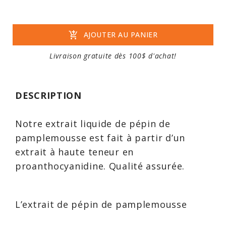
add_shopping_cart
AJOUTER AU PANIER
Livraison gratuite dès 100$ d'achat!
DESCRIPTION
Notre extrait liquide de pépin de
pamplemousse est fait à partir d’un
extrait à haute teneur en
proanthocyanidine. Qualité assurée.
L’extrait de pépin de pamplemousse
(EPP) contient plusieurs composés