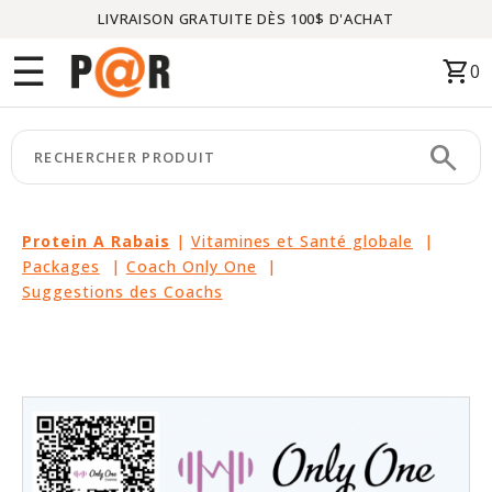
LIVRAISON GRATUITE DÈS 100$ D'ACHAT
Menu
☰
shopping_cart
0
ACCUEIL
search
keyboard_arrow_right
CATÉGORIES
keyboard_arrow_right
MARQUES
Protein A Rabais
|
Vitamines et Santé globale
|
Packages
|
Coach Only One
|
keyboard_arrow_right
PACKAGES
Suggestions des Coachs
EN
VEDETTE
CE
MOIS-
CI
LIQUIDATION
PARTENAIRES