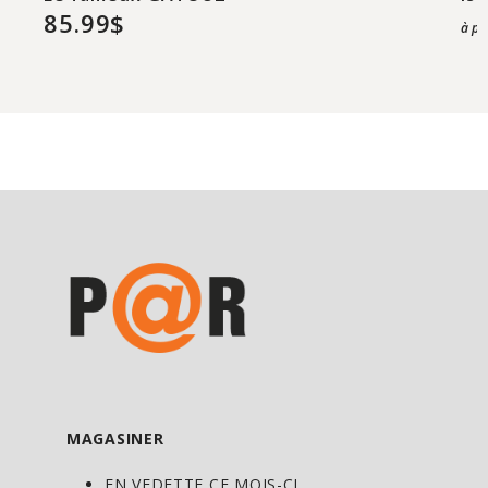
85.99$
à pa
MAGASINER
EN VEDETTE CE MOIS-CI