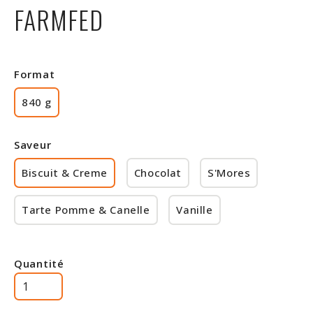
FARMFED
Rabais
Format
840 g
Saveur
Biscuit & Creme
Chocolat
S'Mores
Tarte Pomme & Canelle
Vanille
Quantité