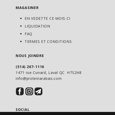
DIGESEB® facilite la digestion et réduit
MAGASINER
l'inconfort digestif.
EN VEDETTE CE MOIS-CI
LIQUIDATION
Chaque mesure de Axe & Sledge Farm
FAQ
Fed contient :
TERMES ET CONDITIONS
22 grammes de protéines d'isolat de
NOUS JOINDRE
lactosérum nourri à l'herbe.
Sans gluten (à l'exception des S'mores)
(514) 267-1116
1471 rue Cunard, Laval QC H7S2H8
BCAAs d'origine naturelle (PAS DE PIQUE
info@proteinarabais.com
AMINÉS)
Sans antibiotiques ni hormones
SANS OGM
Naturellement aromatisé
DIGESEB PLUS® Mélange d'enzymes
SOCIAL