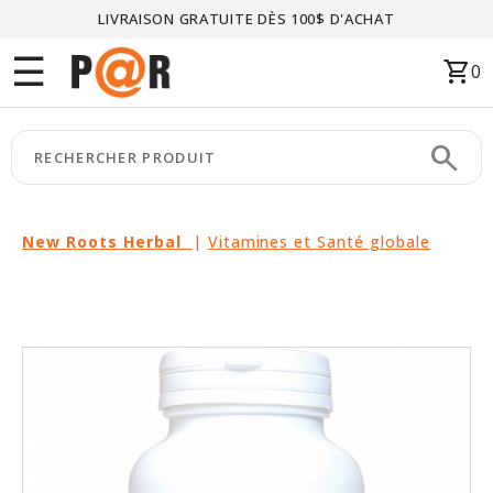
LIVRAISON GRATUITE DÈS 100$ D'ACHAT
Menu
☰
shopping_cart
0
ACCUEIL
search
keyboard_arrow_right
CATÉGORIES
keyboard_arrow_right
MARQUES
New Roots Herbal
|
Vitamines et Santé globale
keyboard_arrow_right
PACKAGES
EN
VEDETTE
CE
MOIS-
CI
LIQUIDATION
PARTENAIRES