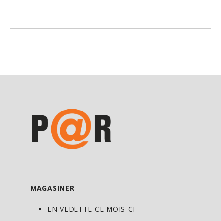
100 %. Le plantago est un laxatif riche en
fibres et en mucilage. Les propriétés
laxatives du plantago sont dues au
gonflement de ses coques lorsqu’elles
entrent en contact avec l’eau. Il se forme
alors une masse gélatineuse qui tient les
selles hydratées et molles, en autant que
l’on prenne une quantité suffisante
d’eau. La masse qui en résulte stimule un
réflexe de contraction des parois
intestinales, suivi de l’évacuation. Avec
inuline prébiotiques.
MAGASINER
DIRECTIVES D’UTILISATION
EN VEDETTE CE MOIS-CI
Adultes ≥ 19 ans : Prendre 1 cuillerée à