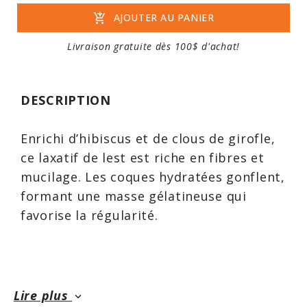
add_shopping_cart
AJOUTER AU PANIER
Livraison gratuite dès 100$ d'achat!
DESCRIPTION
Enrichi d’hibiscus et de clous de girofle,
ce laxatif de lest est riche en fibres et
mucilage. Les coques hydratées gonflent,
formant une masse gélatineuse qui
favorise la régularité.
Fibre Ultra Riche Plantago + Inuline est
une excellente source de fibres. Elle
Lire plus
keyboard_arrow_down
purifie, décontamine, et est naturelle à