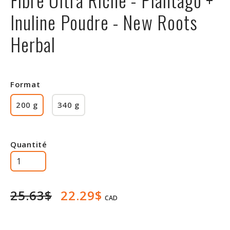
Rabais
Inuline Poudre - New Roots
Herbal
Format
200 g
340 g
Quantité
25.63$
22.29$
CAD