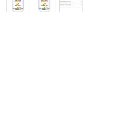
Protein
à
Rabais