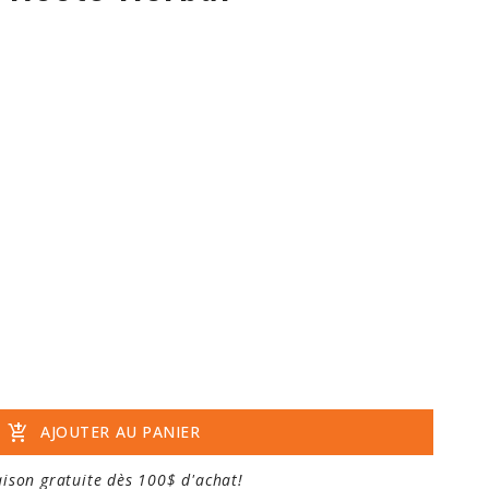
add_shopping_cart
AJOUTER AU PANIER
aison gratuite dès 100$ d'achat!