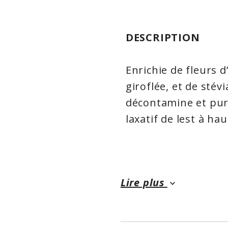
DESCRIPTION
Enrichie de fleurs d
giroflée, et de stév
décontamine et puri
laxatif de lest à ha
Les coques de psyll
excellente source de
Lire plus
keyboard_arrow_down
décontaminent, et s
est un laxatif de le
graines de psyllium