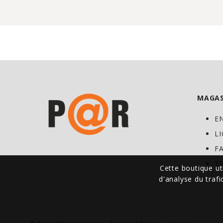
MAGAS
E
L
F
T
Cette boutique ut
d'analyse du traf