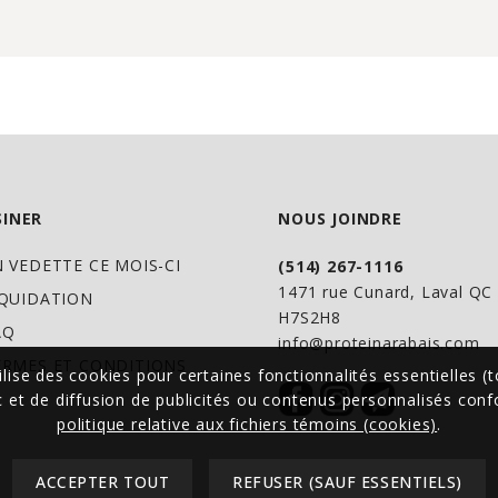
suffisant en eau. L
après la première d
3 jours. En cas de 
produit 2 heures ava
long terme, et cons
pour tout usage au
INER
NOUS JOINDRE
également 1–2 caps
entérique chaque j
N VEDETTE CE MOIS-CI
(514) 267-1116
1471 rue Cunard, Laval Q
IQUIDATION
H7S2H8
AQ
info@proteinarabais.com
ERMES ET CONDITIONS
ilise des cookies pour certaines fonctionnalités essentielles (t
ic et de diffusion de publicités ou contenus personnalisés co
politique relative aux fichiers témoins (cookies)
.
ACCEPTER TOUT
REFUSER (SAUF ESSENTIELS)