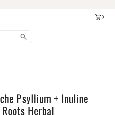
shopping_cart
0
search
iche Psyllium + Inuline
 Roots Herbal