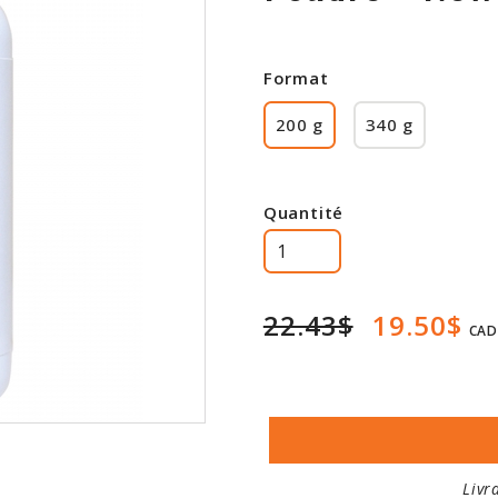
Format
200 g
340 g
Quantité
22.43$
19.50$
CAD
Livr