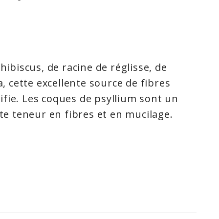
’hibiscus, de racine de réglisse, de
ia, cette excellente source de fibres
fie. Les coques de psyllium sont un
ute teneur en fibres et en mucilage.
ium enrichies constituent une
 fibres : elles purifient,
ont naturelles à 100 %. Le psyllium
st riche en fibres et en mucilage; les
 contiennent de 10 à 30 % de