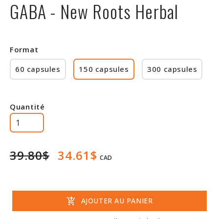
GABA - New Roots Herbal
Rabais
Format
60 capsules
150 capsules
300 capsules
Quantité
39.80$
34.61$
CAD
add_shopping_cart
AJOUTER AU PANIER