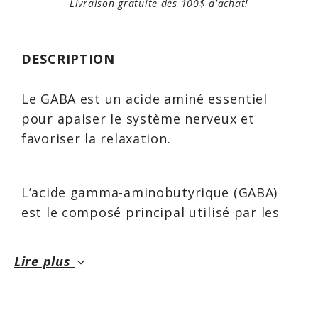
Livraison gratuite dès 100$ d'achat!
DESCRIPTION
Le GABA est un acide aminé essentiel
pour apaiser le système nerveux et
favoriser la relaxation.
L’acide gamma-aminobutyrique (GABA)
est le composé principal utilisé par les
cellules nerveuses comme mécanisme de
défense contre le stress. Il remplit des
Lire plus
keyboard_arrow_down
récepteurs spécifiques dans les neurones
: une fois que les récepteurs de GABA
sont occupés, les neurones s’ouvrent