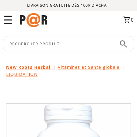
LIVRAISON GRATUITE DÈS 100$ D'ACHAT
Menu
☰
shopping_cart
0
ACCUEIL
search
keyboard_arrow_right
CATÉGORIES
keyboard_arrow_right
MARQUES
New Roots Herbal
|
Vitamines et Santé globale
|
LIQUIDATION
keyboard_arrow_right
PACKAGES
EN
VEDETTE
CE
MOIS-
CI
LIQUIDATION
PARTENAIRES