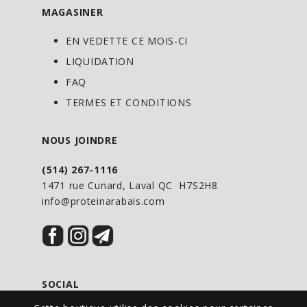
DIRECTIVES D’UTILISATION
MAGASINER
Adultes : Prendre 1–5 capsules par jour
EN VEDETTE CE MOIS-CI
ou tel qu’indiqué par votre praticien de
LIQUIDATION
soins de santé.
FAQ
TERMES ET CONDITIONS
Durée d’utilisation : Consulter un
praticien de soins de santé pour tout
NOUS JOINDRE
usage au-delà de 4 semaines.
(514) 267-1116
1471 rue Cunard, Laval QC H7S2H8
info@proteinarabais.com
SOCIAL