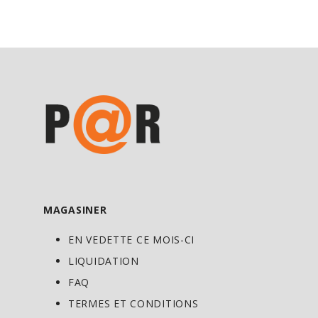
Traite les dommages des radicaux libres
dans votre corps et favorise votre durée
de vie cellulaire *
Augmente la rétention d'azote de votre
corps, un indicateur clé de la création de
protéines *
MAGASINER
EN VEDETTE CE MOIS-CI
LIQUIDATION
FAQ
TERMES ET CONDITIONS