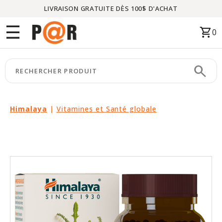
LIVRAISON GRATUITE DÈS 100$ D'ACHAT
Menu
☰
shopping_cart
0
ACCUEIL
search
keyboard_arrow_right
CATÉGORIES
keyboard_arrow_right
MARQUES
Himalaya
|
Vitamines et Santé globale
keyboard_arrow_right
PACKAGES
EN
VEDETTE
CE
MOIS-
CI
LIQUIDATION
PARTENAIRES