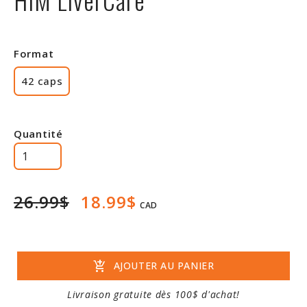
Rabais
Format
42 caps
Quantité
26.99$
18.99$
CAD
add_shopping_cart
AJOUTER AU PANIER
Livraison gratuite dès 100$ d'achat!