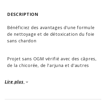
DESCRIPTION
Bénéficiez des avantages d'une formule
de nettoyage et de détoxication du foie
sans chardon
Projet sans OGM vérifié avec des câpres,
de la chicorée, de l'arjuna et d'autres
ingrédients à base de plantes
Lire plus
keyboard_arrow_down
Renforce la capacité métabolique de
votre foie et soutient la production de
bile éliminant les toxines *