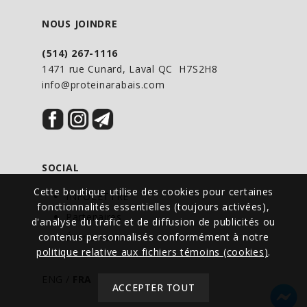
NOUS JOINDRE
(514) 267-1116
1471 rue Cunard, Laval QC H7S2H8
info@proteinarabais.com
SOCIAL
Cette boutique utilise des cookies pour certaines
INFOLETTRE
fonctionnalités essentielles (toujours activées),
Partenaires
d'analyse du trafic et de diffusion de publicités ou
contenus personnalisés conformément à notre
Événements
politique relative aux fichiers témoins (cookies)
.
ENG
/
FRA
ACCEPTER TOUT