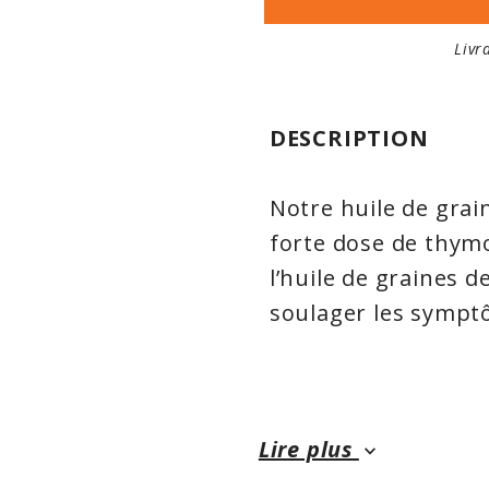
Livr
DESCRIPTION
Notre huile de grai
forte dose de thym
l’huile de graines d
soulager les symptô
L’huile de graines 
Herbal peut fourni
Lire plus
keyboard_arrow_down
allergiques d’aujou