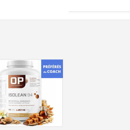
L’emploi de l’huile
de 3400 ans! Les Ru
du «faux anis» en 
amour des brumes» 
romaine» à Rome. Ni
connues sous d’autr
de graines de cumin 
des douzaines de 
vertus en santé et 
Une plante herbacée
sativa) serait indi
est aussi cultivé d
compris la péninsul