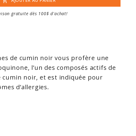
add_shopping_cart
AJOUTER AU PANIER
aison gratuite dès 100$ d'achat!
nes de cumin noir vous profère une
oquinone, l’un des composés actifs de
e cumin noir, et est indiquée pour
mes d’allergies.
de cumin noir pure de New Roots
r le soulagement dont les gens
rd’hui ont besoin!