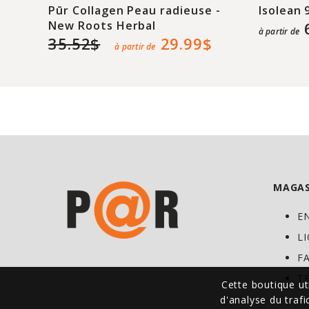
Pūr Collagen Peau radieuse -
Isolean 
New Roots Herbal
à partir de
35.52$
29.99$
à partir de
MAGAS
E
L
F
T
Cette boutique ut
d'analyse du traf