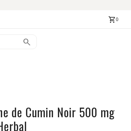
shopping_cart
0
search
ine de Cumin Noir 500 mg
Herbal