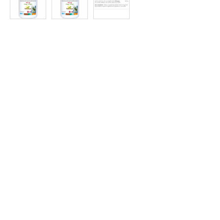
Protein
à
Rabais