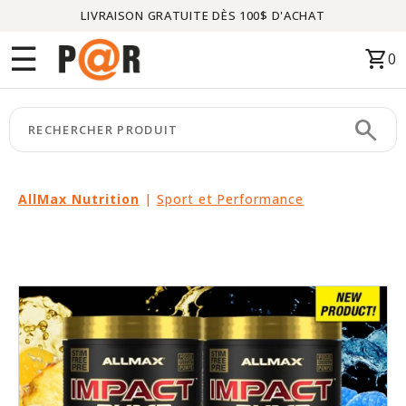
LIVRAISON GRATUITE DÈS 100$ D'ACHAT
Menu
☰
shopping_cart
0
ACCUEIL
search
keyboard_arrow_right
CATÉGORIES
keyboard_arrow_right
MARQUES
AllMax Nutrition
|
Sport et Performance
keyboard_arrow_right
PACKAGES
EN
VEDETTE
CE
MOIS-
CI
LIQUIDATION
PARTENAIRES