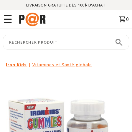
LIVRAISON GRATUITE DÈS 100$ D'ACHAT
Menu
☰
shopping_cart
0
ACCUEIL
search
keyboard_arrow_right
CATÉGORIES
keyboard_arrow_right
MARQUES
Iron Kids
|
Vitamines et Santé globale
keyboard_arrow_right
PACKAGES
EN
VEDETTE
CE
MOIS-
CI
LIQUIDATION
PARTENAIRES