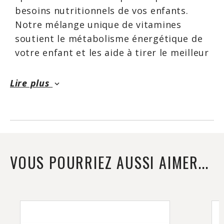
besoins nutritionnels de vos enfants.
Notre mélange unique de vitamines
soutient le métabolisme énergétique de
votre enfant et les aide à tirer le meilleur
parti de leur journée active. Fait sans
édulcorants artificiels ni colorants
Lire plus
keyboard_arrow_down
artificiels, ils sont un moyen de
dégustation idéal pour vos enfants de
prendre leurs vitamines quotidiennes.
IronKids multi-vitamines sont
homologués par Santé Canada dans le
VOUS POURRIEZ AUSSI AIMER...
cadre naturel du numéro de produit de
santé # 80005641. Tous IronKids
Gummies sont fabriqués dans une usine
sans noix, et sont les produits laitiers et
sans gluten.