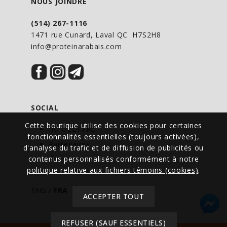
NOUS JOINDRE
(514) 267-1116
1471 rue Cunard, Laval QC H7S2H8
info@proteinarabais.com
SOCIAL
Cette boutique utilise des cookies pour certaines
INFOLETTRE
fonctionnalités essentielles (toujours activées),
Partenaires
d'analyse du trafic et de diffusion de publicités ou
contenus personnalisés conformément à notre
Événements
politique relative aux fichiers témoins (cookies)
.
ENG
/
FRA
ACCEPTER TOUT
REFUSER (SAUF ESSENTIELS)