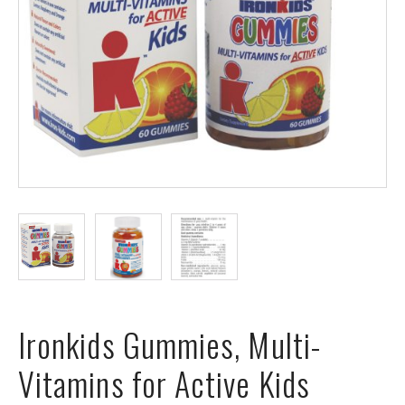
ÉVÉNEMENTS
À
PROPOS
FAQ
TERMES
ET
CONDITIONS
NG
RA
Ironkids Gummies, Multi-
©
Vitamins for Active Kids
Protein
à