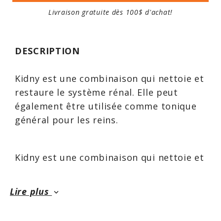
Livraison gratuite dès 100$ d'achat!
DESCRIPTION
Kidny est une combinaison qui nettoie et
restaure le système rénal. Elle peut
également être utilisée comme tonique
général pour les reins.
Kidny est une combinaison qui nettoie et
restaure le système rénal et est utile
pour nettoyer la congestion de la
Lire plus
keyboard_arrow_down
prostate. C’est un tonique général pour
les reins.