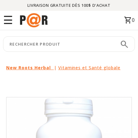
LIVRAISON GRATUITE DÈS 100$ D'ACHAT
Menu
☰
shopping_cart
0
ACCUEIL
search
keyboard_arrow_right
CATÉGORIES
keyboard_arrow_right
MARQUES
New Roots Herbal
|
Vitamines et Santé globale
keyboard_arrow_right
PACKAGES
EN
VEDETTE
CE
MOIS-
CI
LIQUIDATION
PARTENAIRES