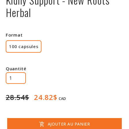
Rabais
Herbal
Format
100 capsules
Quantité
28.54$
24.82$
CAD
add_shopping_cart
AJOUTER AU PANIER