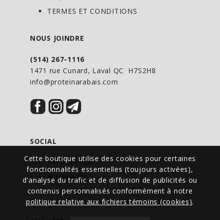
système génito-urinaire.
TERMES ET CONDITIONS
Le persil est un diurétique doux et
NOUS JOINDRE
apaisant. La présence d’apiol et d’autres
(514) 267-1116
flavonoïdes stimule la miction et fournit
1471 rue Cunard, Laval QC H7S2H8
un soulagement quand la miction est
info@proteinarabais.com
douloureuse et incomplète. Il possède
une haute teneur en vitamines A et C.
Le gingembre est utilisé ici pour
stimuler la circulation périphérique et
SOCIAL
soulager les crampes abdominales.
Cette boutique utilise des cookies pour certaines
INFOLETTRE
fonctionnalités essentielles (toujours activées),
Partenaires
La guimauve (Althea officinalis), aussi
d'analyse du trafic et de diffusion de publicités ou
contenus personnalisés conformément à notre
appelée mauve blanche, tient son nom
Événements
politique relative aux fichiers témoins (cookies)
.
du mot grec althein, qui signifie
«soigner». La guimauve est connue pour