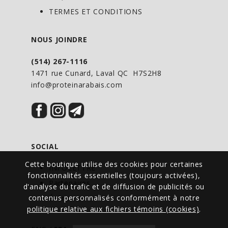
la formation d’autres acides aminés.
TERMES ET CONDITIONS
C’est également un élément de base
important des protéines, mais qui ne se
NOUS JOINDRE
trouve pas aussi abondamment dans la
viande animale que les autres acides
(514) 267-1116
aminés, et il doit être ou bien synthétisé
1471 rue Cunard, Laval QC H7S2H8
info@proteinarabais.com
par votre organisme ou bien pris sous
forme de supplément en cas de carence
identifiée. La synthèse de la ʟ‑taurine
requiert de la ʟ‑cystéine et de la
vitamine B6, qui ne sont pas toujours
SOCIAL
présentes en quantités suffisantes. Des
Cette boutique utilise des cookies pour certaines
INFOLETTRE
carences en ʟ‑taurine peuvent entrainer
fonctionnalités essentielles (toujours activées),
Partenaires
une mauvaise fonction cérébrale.
d'analyse du trafic et de diffusion de publicités ou
contenus personnalisés conformément à notre
Événements
politique relative aux fichiers témoins (cookies)
.
DIRECTIVES D’UTILISATION