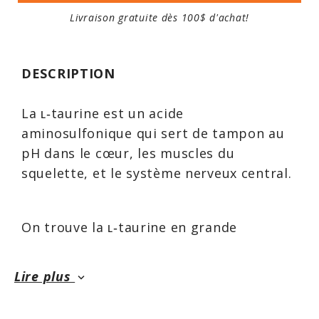
Livraison gratuite dès 100$ d'achat!
DESCRIPTION
La ʟ‑taurine est un acide
aminosulfonique qui sert de tampon au
pH dans le cœur, les muscles du
squelette, et le système nerveux central.
On trouve la ʟ‑taurine en grande
concentration dans le cerveau, la rétine,
et le cœur, et en tant que composé
Lire plus
keyboard_arrow_down
structural dans les cellules sanguines
spécialisées appelées plaquettes,