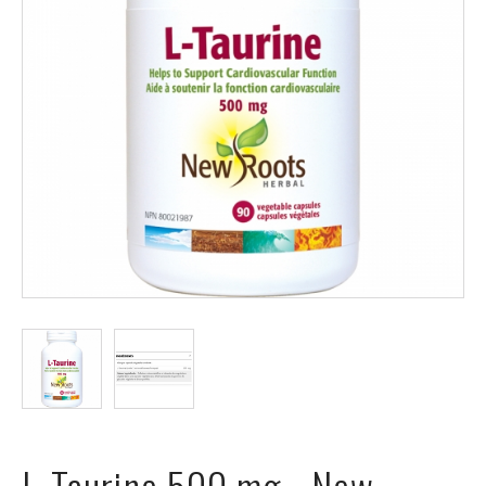
ÉVÉNEMENTS
À
PROPOS
FAQ
TERMES
ET
CONDITIONS
NG
RA
©
Protein
L-Taurine 500 mg - New
à