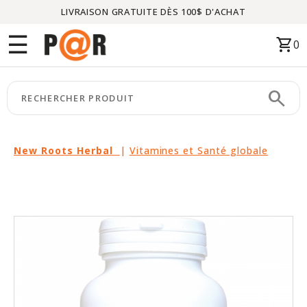
LIVRAISON GRATUITE DÈS 100$ D'ACHAT
Menu
☰
shopping_cart
0
ACCUEIL
search
keyboard_arrow_right
CATÉGORIES
keyboard_arrow_right
MARQUES
New Roots Herbal
|
Vitamines et Santé globale
keyboard_arrow_right
PACKAGES
EN
VEDETTE
CE
MOIS-
CI
LIQUIDATION
PARTENAIRES