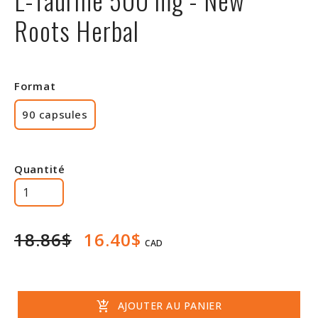
Rabais
Roots Herbal
Format
90 capsules
Quantité
18.86$
16.40$
CAD
add_shopping_cart
AJOUTER AU PANIER