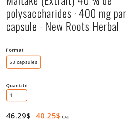
Rabais
polysaccharides · 400 mg par
capsule - New Roots Herbal
Format
60 capsules
Quantité
46.29$
40.25$
CAD