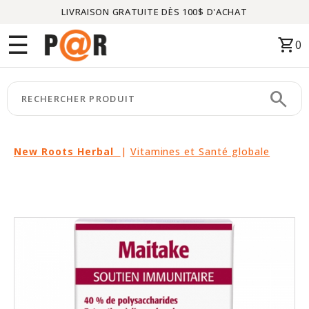
LIVRAISON GRATUITE DÈS 100$ D'ACHAT
Menu
☰
shopping_cart
0
ACCUEIL
search
keyboard_arrow_right
CATÉGORIES
keyboard_arrow_right
MARQUES
New Roots Herbal
|
Vitamines et Santé globale
keyboard_arrow_right
PACKAGES
EN
VEDETTE
CE
MOIS-
CI
LIQUIDATION
PARTENAIRES