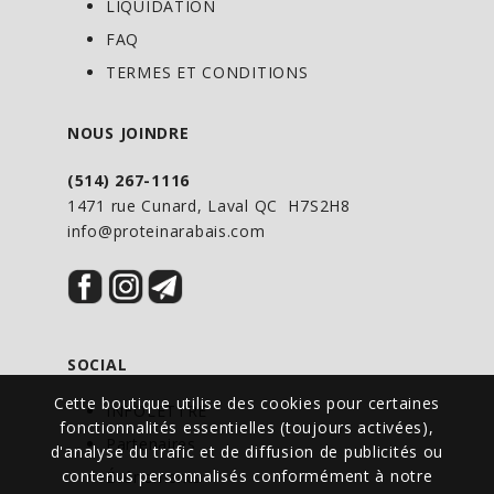
LIQUIDATION
polysaccharides sont liés par des parois
FAQ
cellulaires indigestes composés de
TERMES ET CONDITIONS
chitine; la chitine doit être dissoute dans
l’eau chaude afin de relâcher doucement
NOUS JOINDRE
ses composés médicinaux, les
polysaccharides fongiques. Inversement,
(514) 267-1116
le meulage du champignon peut causer
1471 rue Cunard, Laval QC H7S2H8
info@proteinarabais.com
des dommages aux polysaccharides à
longue chaine et ne parvient pas à
éliminer la chitine (fibre) indigeste, ce
qui limite la quantité de constituants
thérapeutiques qui peuvent être adaptés
SOCIAL
par capsule. La normalisation permet de
Cette boutique utilise des cookies pour certaines
INFOLETTRE
s’assurer que le produit final contient
fonctionnalités essentielles (toujours activées),
Partenaires
une quantité constante de
d'analyse du trafic et de diffusion de publicités ou
contenus personnalisés conformément à notre
Événements
polysaccharides pour permettre la