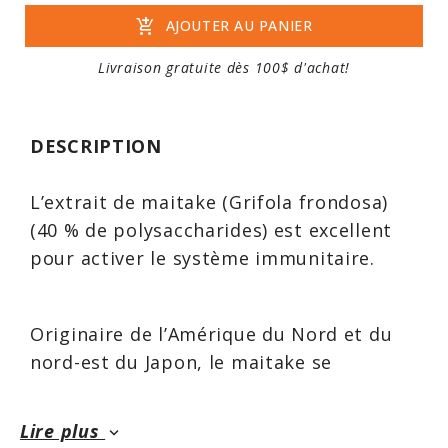
add_shopping_cart
AJOUTER AU PANIER
Livraison gratuite dès 100$ d'achat!
DESCRIPTION
L’extrait de maitake (Grifola frondosa)
(40 % de polysaccharides) est excellent
pour activer le système immunitaire.
Originaire de l’Amérique du Nord et du
nord-est du Japon, le maitake se
présente sous forme de grappes brun-
grisâtre sur les arbres et le bois mort, et
Lire plus
keyboard_arrow_down
peut atteindre un poids allant jusqu’à