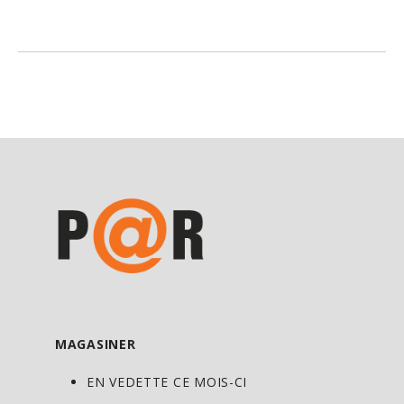
20 kg. En raison de leur raréfaction à
l’état sauvage, nos champignons maitake
sont durablement cultivés dans des
serres, à température contrôlée et sans
ombre, pour maximiser leur puissance et
leur pureté.
Maitake (Grifola frondosa) de New Roots
Herbal est un extrait médicinal à l’eau
chaude normalisé pour contenir 40 % de
polysaccharides (400 mg par capsule).
L’extraction à l’eau chaude est essentielle
pour obtenir un produit de champignons
de haute qualité et efficace, et c’est la
MAGASINER
méthode traditionnelle d’extraction en
EN VEDETTE CE MOIS-CI
Asie. Dans le champignon entier, les