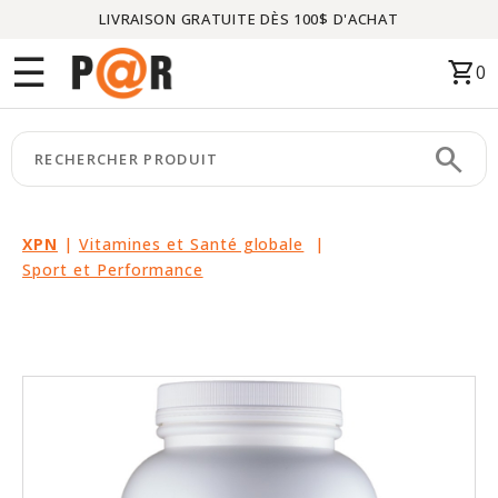
LIVRAISON GRATUITE DÈS 100$ D'ACHAT
Menu
☰
shopping_cart
0
ACCUEIL
search
keyboard_arrow_right
CATÉGORIES
keyboard_arrow_right
MARQUES
XPN
|
Vitamines et Santé globale
|
Sport et Performance
keyboard_arrow_right
PACKAGES
EN
VEDETTE
CE
MOIS-
CI
LIQUIDATION
PARTENAIRES