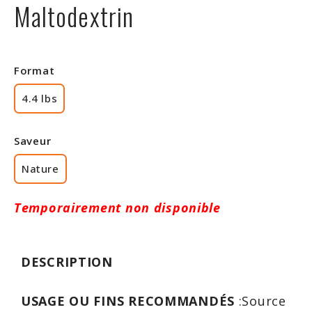
Maltodextrin
Rabais
Format
4.4 lbs
Saveur
Nature
Temporairement non disponible
DESCRIPTION
USAGE OU FINS RECOMMANDÉS
:Source