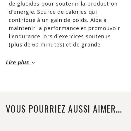
de glucides pour soutenir la production
d'énergie. Source de calories qui
contribue à un gain de poids. Aide à
maintenir la performance et promouvoir
l'endurance lors d'exercices soutenus
(plus de 60 minutes) et de grande
intensité.
Lire plus
keyboard_arrow_down
DOSE RECOMMANDÉE :Adultes. Prendre 1
mesure par jour. Bien mélanger le
produit dans 1 ou 2 tasses de liquide
(eau, jus, etc.) immédiatement avant de
VOUS POURRIEZ AUSSI AIMER...
consommer. Prendre 45 à 90 minutes
avant l'exercice. Prendre de 30 à 60 g de
glucides par heure lors d'exercices de