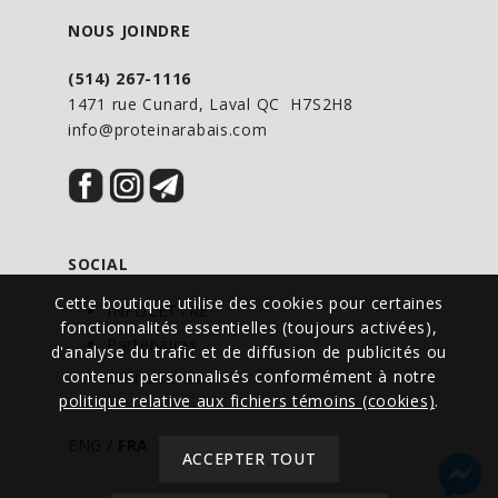
NOUS JOINDRE
(514) 267-1116
1471 rue Cunard, Laval QC H7S2H8
info@proteinarabais.com
SOCIAL
Cette boutique utilise des cookies pour certaines
INFOLETTRE
fonctionnalités essentielles (toujours activées),
Partenaires
d'analyse du trafic et de diffusion de publicités ou
contenus personnalisés conformément à notre
Événements
politique relative aux fichiers témoins (cookies)
.
ENG
/
FRA
ACCEPTER TOUT