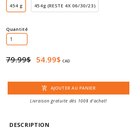
454 g
454g (RESTE 4X 06/30/23)
Rabais
Quantité
79.99$
54.99$
CAD
add_shopping_cart
AJOUTER AU PANIER
Livraison gratuite dès 100$ d'achat!
DESCRIPTION