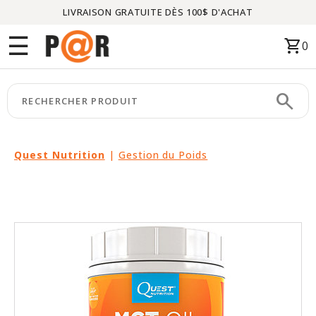
LIVRAISON GRATUITE DÈS 100$ D'ACHAT
Menu
☰
shopping_cart
0
ACCUEIL
search
keyboard_arrow_right
CATÉGORIES
keyboard_arrow_right
MARQUES
Quest Nutrition
|
Gestion du Poids
keyboard_arrow_right
PACKAGES
EN
VEDETTE
CE
MOIS-
CI
LIQUIDATION
PARTENAIRES