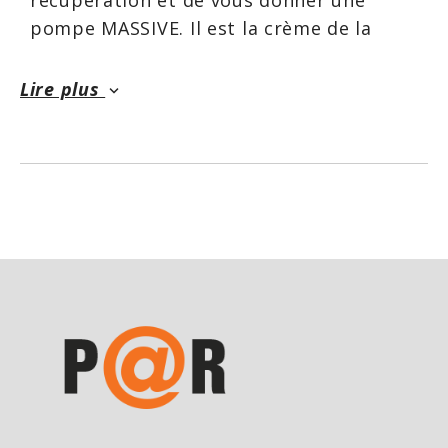
récupération et de vous donner une
pompe MASSIVE. Il est la crème de la
crème dans sa catégorie.
Lire plus
keyboard_arrow_down