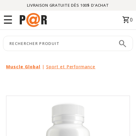
LIVRAISON GRATUITE DÈS 100$ D'ACHAT
Menu
☰
shopping_cart
0
ACCUEIL
search
keyboard_arrow_right
CATÉGORIES
keyboard_arrow_right
MARQUES
Muscle Global
|
Sport et Performance
keyboard_arrow_right
PACKAGES
EN
VEDETTE
CE
MOIS-
CI
LIQUIDATION
PARTENAIRES