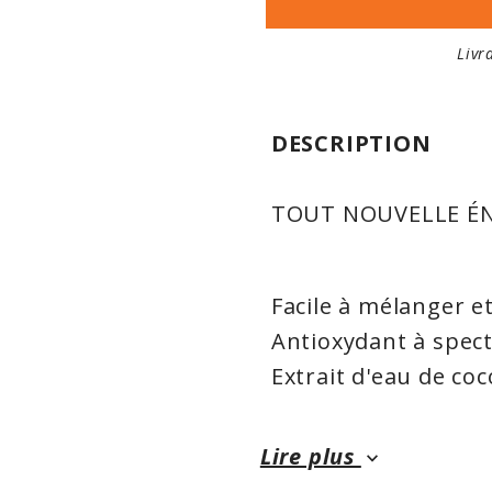
Livr
DESCRIPTION
TOUT NOUVELLE ÉN
Facile à mélanger et
Antioxydant à spec
Extrait d'eau de coc
Focus, énergie et vi
Oxygénation du cor
Lire plus
keyboard_arrow_down
Plus de 100% de vi