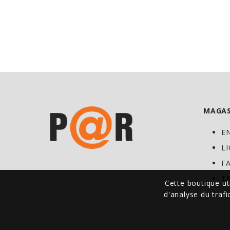
MAGAS
E
L
F
T
Cette boutique ut
d'analyse du traf