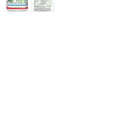
Protein
à
Rabais