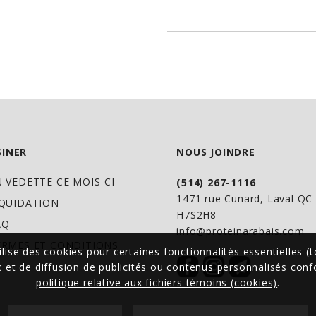
PreCharge
™ est CH
oxydants de couleu
obtenir - extrait de
Full-Spectrum avec 
thé vert, CoQ10 et 
INER
NOUS JOINDRE
revitaliser la vigil
N VEDETTE CE MOIS-CI
(514) 267-1116
améliorant les perf
1471 rue Cunard, Laval Q
IQUIDATION
H7S2H8
AQ
info@proteinarabais.com
ERMES ET CONDITIONS
ilise des cookies pour certaines fonctionnalités essentielles (t
ic et de diffusion de publicités ou contenus personnalisés co
politique relative aux fichiers témoins (cookies)
.