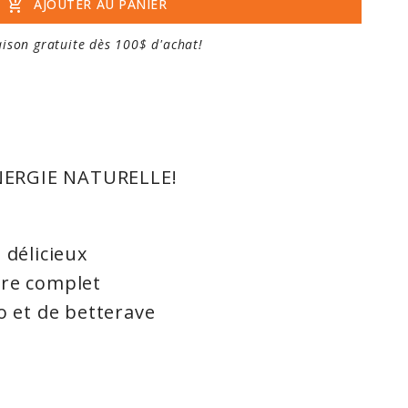
add_shopping_cart
AJOUTER AU PANIER
aison gratuite dès 100$ d'achat!
ERGIE NATURELLE!
 délicieux
tre complet
o et de betterave
gilance
ps entier
tamine B12