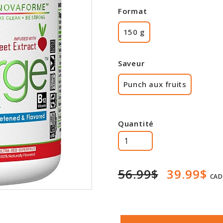
Format
150 g
Saveur
Punch aux fruits
Quantité
56.99$
39.99$
CAD