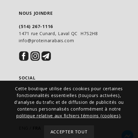
NOUS JOINDRE
(514) 267-1116
1471 rue Cunard, Laval QC H7S2H8
info@proteinarabais.com
SOCIAL
Cette boutique utilise des cookies pour certaines
INFOLETTRE
fonctionnalités essentielles (toujours activées),
Partenaires
d'analyse du trafic et de diffusion de publicités ou
contenus personnalisés conformément à notre
Événements
politique relative aux fichiers témoins (cookies)
.
ENG
/
FRA
ACCEPTER TOUT