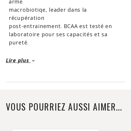
arme
macrobiotiqe, leader dans la
récupération
post-entrainement. BCAA est testé en
laboratoire pour ses capacités et sa
pureté.
BCAA vous aidera à augmenter votre
capacité
Lire plus
keyboard_arrow_down
musculaire pour des entrainements plus
productifs. Allez-y, dépassez-vous avec
BCAA
d’OAC nutrition.
VOUS POURRIEZ AUSSI AIMER...