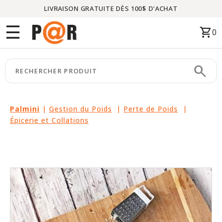
LIVRAISON GRATUITE DÈS 100$ D'ACHAT
Menu
☰
shopping_cart
0
ACCUEIL
search
keyboard_arrow_right
CATÉGORIES
keyboard_arrow_right
MARQUES
Palmini
|
Gestion du Poids
|
Perte de Poids
|
Épicerie et Collations
keyboard_arrow_right
PACKAGES
EN
VEDETTE
CE
MOIS-
CI
LIQUIDATION
PARTENAIRES