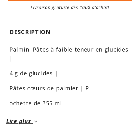
Livraison gratuite dès 100$ d'achat!
DESCRIPTION
Palmini Pâtes à faible teneur en glucides
|
4 g de glucides |
Pâtes cœurs de palmier | P
ochette de 355 ml
P
OURQUOI VOUS L'ADOREREZ:
Lire plus
keyboard_arrow_down
Palmini Linguine est une alternative
saine aux pâtes traditionnelles. Avec