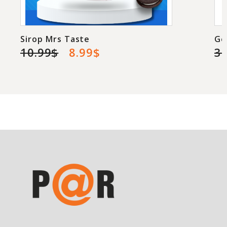
Sirop Mrs Taste
Go
10.99$
8.99$
3.