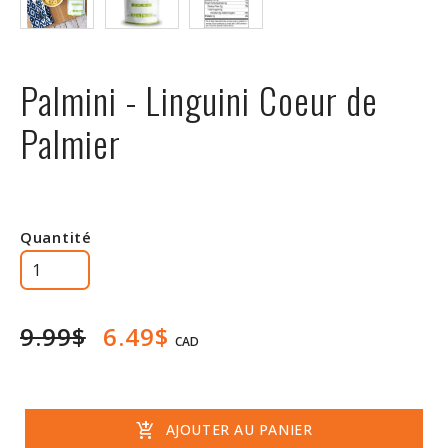
Rabais
Palmini - Linguini Coeur de
Palmier
Quantité
9.99$
6.49$
CAD
add_shopping_cart
AJOUTER AU PANIER